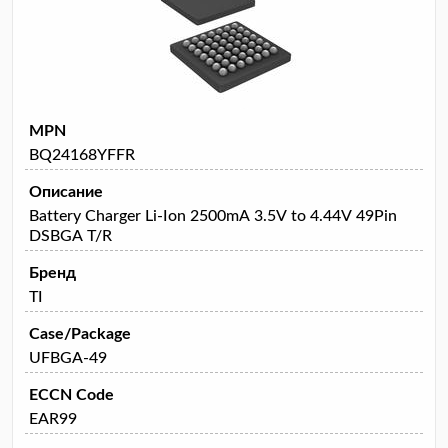
MPN
BQ24168YFFR
Описание
Battery Charger Li-Ion 2500mA 3.5V to 4.44V 49Pin
DSBGA T/R
Бренд
TI
Case/Package
UFBGA-49
ECCN Code
EAR99