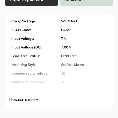
Case/Package:
WFDFN-10
ECCN Code:
EAR99
Input Voltage:
7 V
Input Voltage (DC):
7.00 V
Lead-Free Status:
Lead Free
Mounting Style:
Surface Mount
Количество штифтов:
10
Number of Positions:
10
Operating Temperature:
-40℃ ~ 85℃ (TA)
Operating Temperature
85 ℃
(Max):
Operating Temperature
-40 ℃