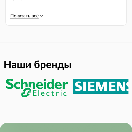
Упаковка:
Tape & Reel (TR)
Product Lifecycle Status:
Active
RoHS:
RoHS Compliant
Switching Frequency:
1.50 MHz
Наши бренды