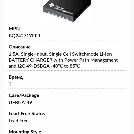
MPN
BQ24271YFFR
Описание
1.5A, Single-Input, Single Cell Switchmode Li-Ion
BATTERY CHARGER with Power Path Management
and I2C 49-DSBGA -40℃ to 85℃
Бренд
TI
Case/Package
UFBGA-49
Lead-Free Status
Lead Free
Mounting Style