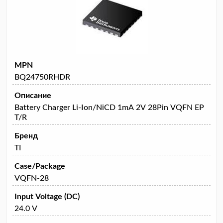
MPN
BQ24750RHDR
Описание
Battery Charger Li-Ion/NiCD 1mA 2V 28Pin VQFN EP
T/R
Бренд
TI
Case/Package
VQFN-28
Input Voltage (DC)
24.0 V