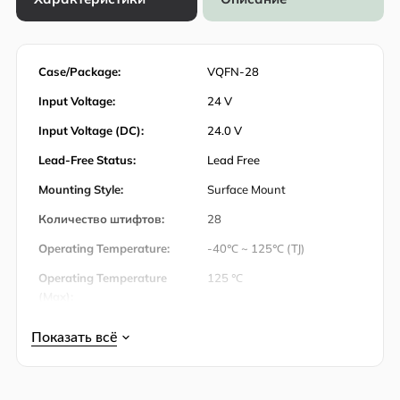
Case/Package:
VQFN-28
Input Voltage:
24 V
Input Voltage (DC):
24.0 V
Lead-Free Status:
Lead Free
Mounting Style:
Surface Mount
Количество штифтов:
28
Operating Temperature:
-40℃ ~ 125℃ (TJ)
Operating Temperature
125 ℃
(Max):
Operating Temperature
-40 ℃
(Min):
Output Current:
10 A