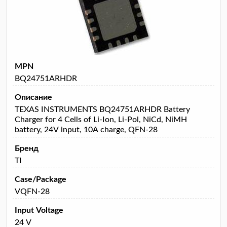
MPN
BQ24751ARHDR
Описание
TEXAS INSTRUMENTS BQ24751ARHDR Battery
Charger for 4 Cells of Li-Ion, Li-Pol, NiCd, NiMH
battery, 24V input, 10A charge, QFN-28
Бренд
TI
Case/Package
VQFN-28
Input Voltage
24 V