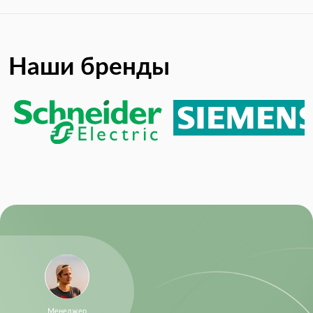
Output Voltage:
4.512 V
Упаковка:
Tape & Reel (TR)
Product Lifecycle Status:
Not Recommended for New
Наши бренды
Designs
REACH SVHC Compliance
2015/06/15
Edition:
RoHS:
RoHS Compliant
Supply Voltage:
5V ~ 24V
Supply Voltage (Max):
24 V
Менеджер