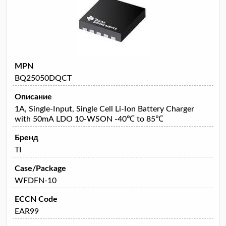
MPN
BQ25050DQCT
Описание
1A, Single-Input, Single Cell Li-Ion Battery Charger
with 50mA LDO 10-WSON -40℃ to 85℃
Бренд
TI
Case/Package
WFDFN-10
ECCN Code
EAR99