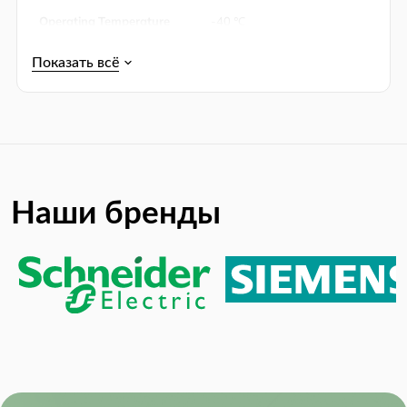
Operating Temperature
-40 ℃
(Min):
Output Current:
1 A
Упаковка:
Tape & Reel (TR)
Product Lifecycle Status:
Active
RoHS:
RoHS Compliant
Supply Voltage:
3.55V ~ 28V
Наши бренды