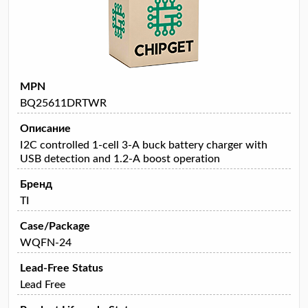
MPN
BQ25611DRTWR
Описание
I2C controlled 1-cell 3-A buck battery charger with
USB detection and 1.2-A boost operation
Бренд
TI
Case/Package
WQFN-24
Lead-Free Status
Lead Free