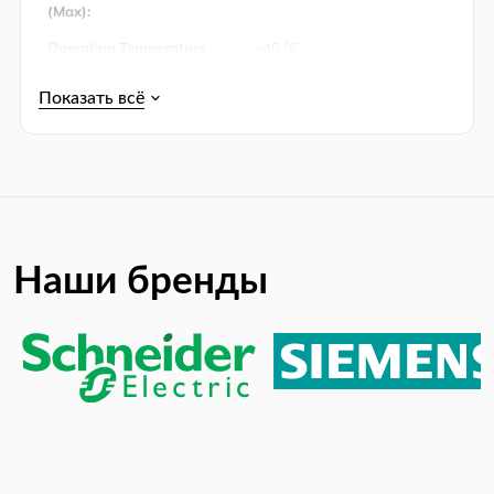
(Max):
Operating Temperature
-40 ℃
(Min):
Упаковка:
Tape & Reel (TR)
Product Lifecycle Status:
Active
RoHS:
RoHS Compliant
Наши бренды