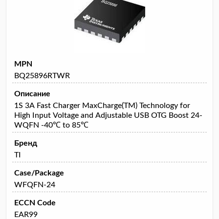
MPN
BQ25896RTWR
Описание
1S 3A Fast Charger MaxCharge(TM) Technology for
High Input Voltage and Adjustable USB OTG Boost 24-
WQFN -40℃ to 85℃
Бренд
TI
Case/Package
WFQFN-24
ECCN Code
EAR99