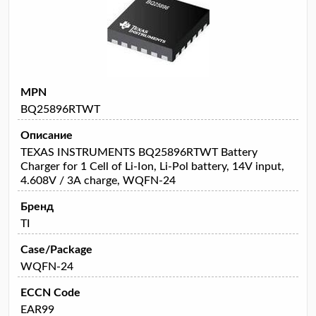
MPN
BQ25896RTWT
Описание
TEXAS INSTRUMENTS BQ25896RTWT Battery
Charger for 1 Cell of Li-Ion, Li-Pol battery, 14V input,
4.608V / 3A charge, WQFN-24
Бренд
TI
Case/Package
WQFN-24
ECCN Code
EAR99