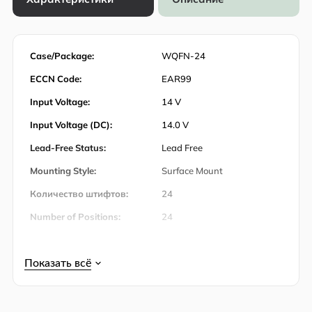
Case/Package:
WQFN-24
ECCN Code:
EAR99
Input Voltage:
14 V
Input Voltage (DC):
14.0 V
Lead-Free Status:
Lead Free
Mounting Style:
Surface Mount
Количество штифтов:
24
Number of Positions:
24
Operating Temperature:
-40℃ ~ 85℃ (TA)
Operating Temperature
85 ℃
(Max):
Operating Temperature
-40 ℃