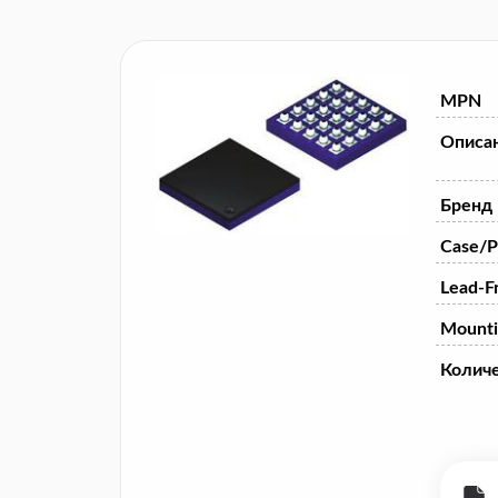
MPN
Описа
Бренд
Case/P
Lead-F
Mounti
Колич