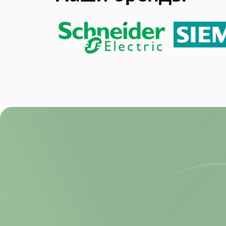
RoHS:
Size-Height:
Size-Length:
Size-Width:
Supply Voltage: