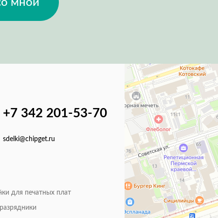
со мной
+7 342 201-53-70
sdelki@chipget.ru
йки для печатных плат
оразрядники