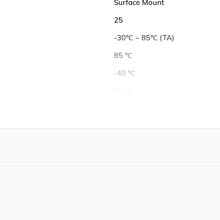
Surface Mount
25
-30℃ ~ 85℃ (TA)
85 ℃
-40 ℃
2.3 A
1.55 A
550 mA
4.2 V
4.4 V
3.5 V
Tape & Reel (TR)
Not Recommended for New De