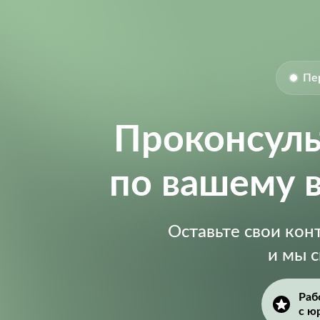
Пе
Проконсул
по вашему 
Оставьте свои ко
и мы 
Раб
с ю