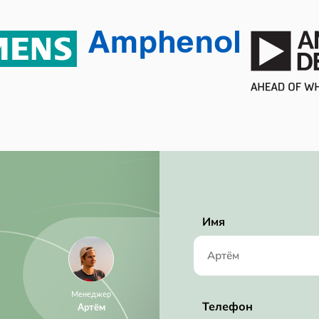
RoHS Compliant
0.378 mm
2.4 mm
2 mm
4V ~ 6V
Имя
Менеджер
Телефон
Артём