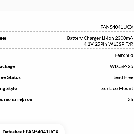
FAN54041UCX
ние
Battery Charger Li-Ion 2300mA
4.2V 25Pin WLCSP T/R
Fairchild
ackage
WLCSP-25
ree Status
Lead Free
ng Style
Surface Mount
ество штифтов
25
Datasheet FAN54041UCX