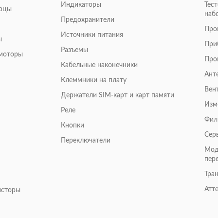
Индикаторы
Тес
арцы
наб
Предохранители
Про
Источники питания
ы
При
Разъемы
омоторы
Про
Кабельные наконечники
Ант
Клеммники на плату
Вен
Держатели SIM-карт и карт памяти
Изм
Реле
Фил
Кнопки
Сер
Переключатели
Мод
пер
Тра
Атт
исторы