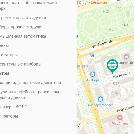
товые платы, образовательные
оры
грамматоры, отладчики
боры прочие, модули
мышленная автоматика
енны
тиляторы
ерительные приборы
ьтры
воприводы, шаговые двигатели
ули интерфейсов, трансиверы
едачи данных
нсиверы ВОЛС
енюаторы