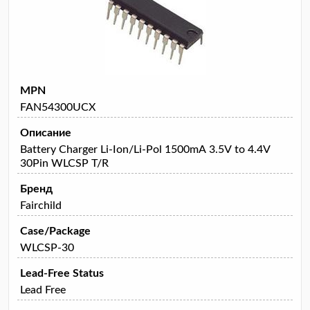
MPN
FAN54300UCX
Описание
Battery Charger Li-Ion/Li-Pol 1500mA 3.5V to 4.4V
30Pin WLCSP T/R
Бренд
Fairchild
Case/Package
WLCSP-30
Lead-Free Status
Lead Free