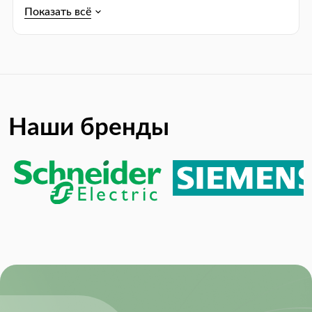
RoHS:
RoHS Compliant
Sample Rate:
1 Msps
Наши бренды