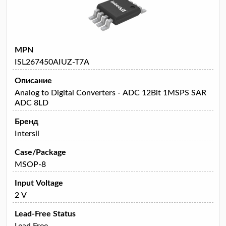
MPN
ISL267450AIUZ-T7A
Описание
Analog to Digital Converters - ADC 12Bit 1MSPS SAR
ADC 8LD
Бренд
Intersil
Case/Package
MSOP-8
Input Voltage
2 V
Lead-Free Status
Lead Free