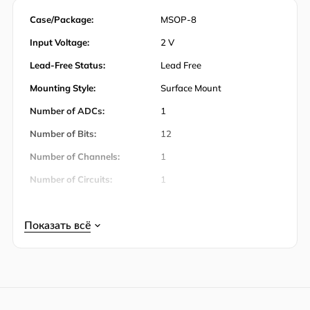
Case/Package:
MSOP-8
Input Voltage:
2 V
Lead-Free Status:
Lead Free
Mounting Style:
Surface Mount
Number of ADCs:
1
Number of Bits:
12
Number of Channels:
1
Number of Circuits:
1
Number of Inputs:
1
Operating Temperature:
-40℃ ~ 85℃
Operating Temperature
85 ℃
(Max):
Operating Temperature
40 ℃
(Min):