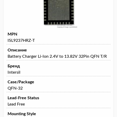
MPN
ISL9237HRZ-T
Описание
Battery Charger Li-Ion 2.4V to 13.82V 32Pin QFN T/R
Бренд
Intersil
Case/Package
QFN-32
Lead-Free Status
Lead Free
Mounting Style