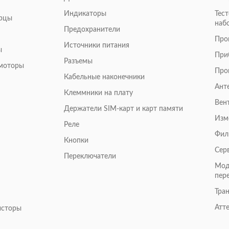
Индикаторы
Тес
арцы
наб
Предохранители
Про
Источники питания
ы
При
Разъемы
омоторы
Про
Кабельные наконечники
Ант
Клеммники на плату
Вен
Держатели SIM-карт и карт памяти
Изм
Реле
Фил
Кнопки
Сер
Переключатели
Мод
пер
Тра
Атт
исторы