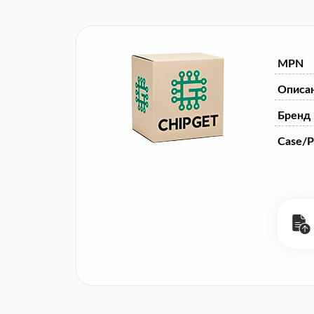
MPN
Описа
Бренд
Case/P