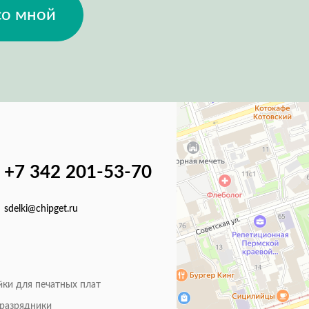
со мной
+7 342 201-53-70
sdelki@chipget.ru
йки для печатных плат
оразрядники