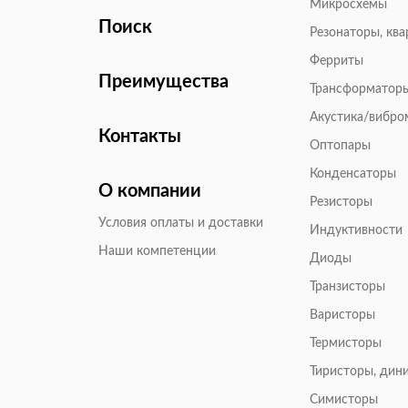
Микросхемы
Поиск
Резонаторы, кв
Ферриты
Преимущества
Трансформатор
Акустика/вибр
Контакты
Оптопары
Конденсаторы
О компании
Резисторы
Условия оплаты и доставки
Индуктивности
Наши компетенции
Диоды
Транзисторы
Варисторы
Термисторы
Тиристоры, дин
Симисторы