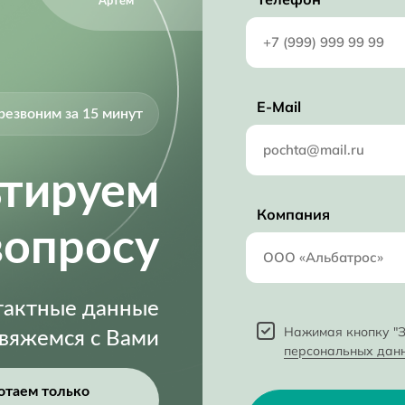
Артём
E-Mail
резвоним за 15 минут
ьтируем
Компания
вопросу
нтактные данные
Нажимая кнопку "З
свяжемся с Вами
персональных дан
отаем только