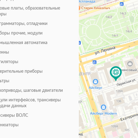
товые платы, образовательные
оры
грамматоры, отладчики
боры прочие, модули
мышленная автоматика
енны
тиляторы
ерительные приборы
ьтры
воприводы, шаговые двигатели
ули интерфейсов, трансиверы
едачи данных
нсиверы ВОЛС
енюаторы