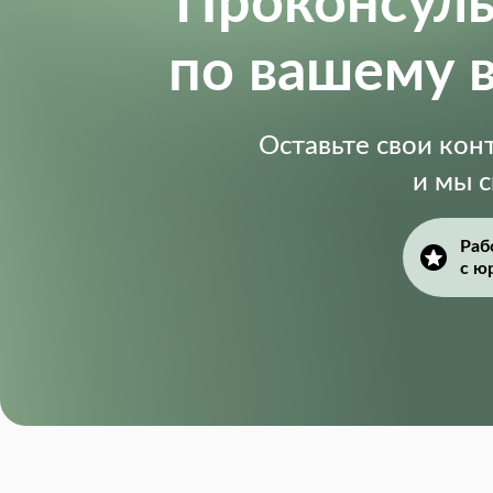
Проконсул
по вашему 
Оставьте свои ко
и мы 
Раб
с ю