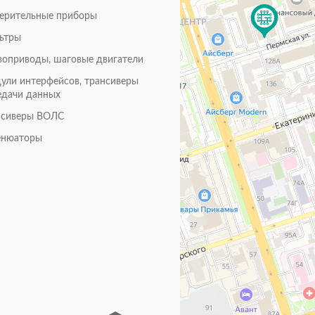
ерительные приборы
ьтры
воприводы, шаговые двигатели
ули интерфейсов, трансиверы
едачи данных
нсиверы ВОЛС
енюаторы