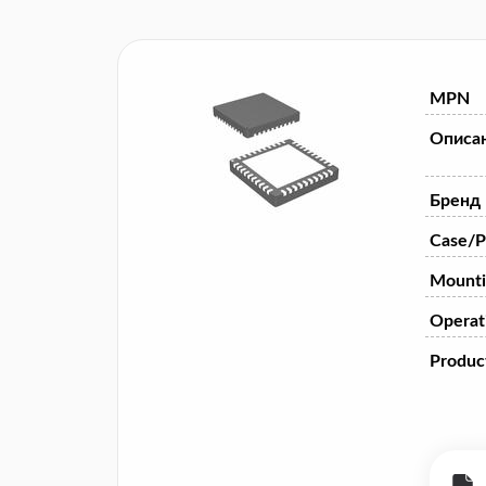
MPN
Описа
Бренд
Case/P
Mounti
Operat
Product