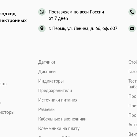
Поставляем по всей России
подход
от 7 дней
электронных
г. Пермь, ул. Ленина, д. 66, оф. 607
Датчики
Сто
Дисплеи
Газ
Индикаторы
Тес
арцы
наб
Предохранители
Про
Источники питания
ы
При
Разъемы
омоторы
Про
Кабельные наконечники
Ант
Клеммники на плату
Вен