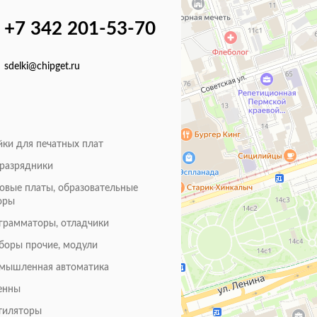
+7 342 201-53-70
sdelki@chipget.ru
йки для печатных плат
оразрядники
товые платы, образовательные
оры
грамматоры, отладчики
боры прочие, модули
мышленная автоматика
енны
тиляторы