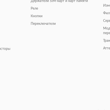
Держатели SIM-карт и карт памяти
Изм
Реле
Фил
Кнопки
Сер
Переключатели
Мод
пер
Тра
Атт
исторы