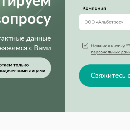
ьтируем
Компания
вопросу
нтактные данные
Нажимая кнопку "З
свяжемся с Вами
персональных дан
отаем только
ридическими лицами
Свяжитесь 