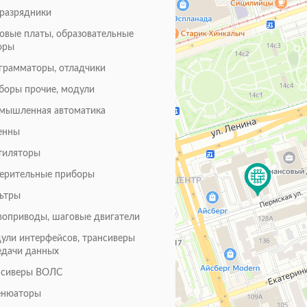
оразрядники
товые платы, образовательные
оры
грамматоры, отладчики
боры прочие, модули
мышленная автоматика
енны
тиляторы
ерительные приборы
ьтры
воприводы, шаговые двигатели
ули интерфейсов, трансиверы
едачи данных
нсиверы ВОЛС
енюаторы