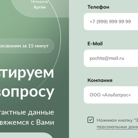
Менеджер
Телефон
Артём
E-Mail
резвоним за 15 минут
ьтируем
Компания
вопросу
нтактные данные
Нажимая кнопку "З
свяжемся с Вами
персональных дан