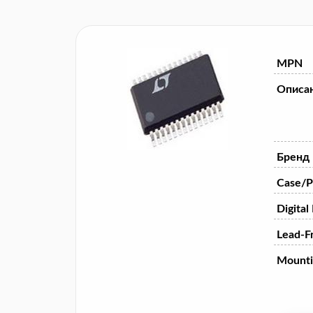
MPN
Описа
Бренд
Case/P
Digital
Lead-F
Mounti