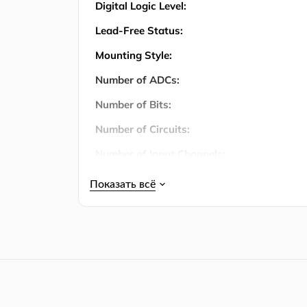
Digital Logic Level:
Lead-Free Status:
Mounting Style:
Number of ADCs:
Number of Bits:
Number of Circuits:
Number of Input Channels:
Number of Inputs:
Количество штифтов:
Number of Positions:
Operating Temperature:
Operating Temperature (Max):
Operating Temperature (Min):