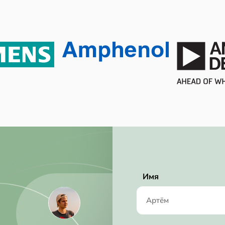
Each
150 mW
220 mW
Unknown
No SVHC
2015/12/17
RoHS Compliant
3 Msps
12 mA
Имя
4.75V (min)
5.25 V
4.75 V