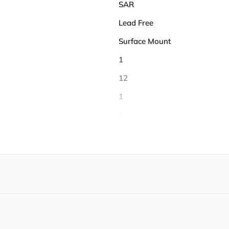
SAR
Lead Free
Surface Mount
1
12
1
1
1
28
28
0℃ ~ 70℃
70 ℃
0 ℃