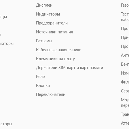
Дисплеи
Газ
Индикаторы
Тес
арцы
наб
Предохранители
Про
Источники питания
ы
При
Разъемы
омоторы
Про
Кабельные наконечники
Ант
Клеммники на плату
Вен
Держатели SIM-карт и карт памяти
Изм
Реле
Фил
Кнопки
Сер
Переключатели
Мод
пер
Тра
Атт
исторы