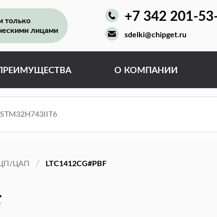
+7 342 201-53
м только
ческими лицами
sdelki@chipget.ru
ПРЕИМУЩЕСТВА
О КОМПАНИИ
ЦП/ЦАП
LTC1412CG#PBF
F