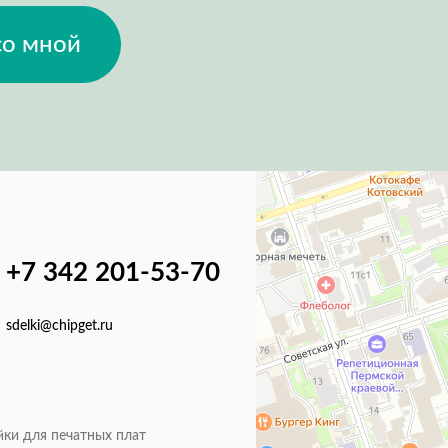
со мной
+7 342 201-53-70
sdelki@chipget.ru
йки для печатных плат