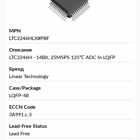
MPN
LTC2246HLX#PBF
Описание
LTC2246H - 14Bit, 25MSPS 125℃ ADC In LQFP
Бренд
Linear Technology
Case/Package
LQFP-48
ECCN Code
3A991.c.3
Lead-Free Status
Lead Free