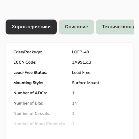
Характеристики
Описание
Техническая д
Case/Package:
LQFP-48
ECCN Code:
3A991.c.3
Lead-Free Status:
Lead Free
Mounting Style:
Surface Mount
Number of ADCs:
1
Number of Bits:
14
Number of Circuits:
1
Number of Input Channels:
1
Number of Inputs:
1