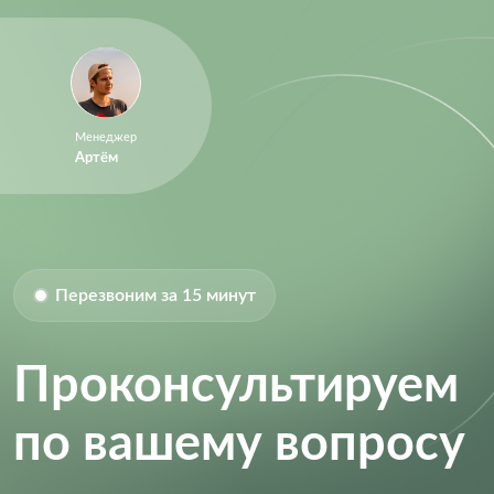
Sample Rate:
25 Msps
Supply Current:
42.0 mA
Supply Voltage (DC):
1.70V (min)
Supply Voltage (Max):
1.9 V
Менеджер
Supply Voltage (Min):
1.7 V
Артём
Перезвоним за 15 минут
Проконсультируем
по вашему вопросу