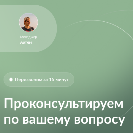
Sample Rate:
25 Msps
Size-Height:
0.75 mm
Supply Current:
50 mA
Supply Voltage (DC):
2.70V (min)
Менеджер
Supply Voltage (Max):
3.4 V
Артём
Supply Voltage (Min):
2.7 V
Перезвоним за 15 минут
Проконсультируем
по вашему вопросу