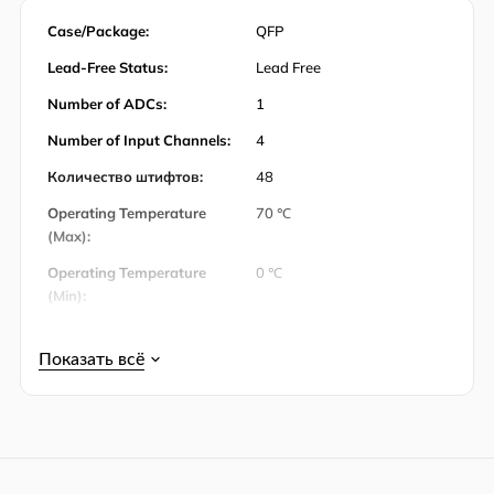
Case/Package:
QFP
Lead-Free Status:
Lead Free
Number of ADCs:
1
Number of Input Channels:
4
Количество штифтов:
48
Operating Temperature
70 ℃
(Max):
Operating Temperature
0 ℃
(Min):
Упаковка:
Tray
Power Dissipation:
204 mW
Power Dissipation (Max):
252 mW
Product Lifecycle Status:
Active
RoHS:
RoHS Compliant