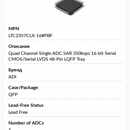
MPN
LTC2357CLX-16#PBF
Описание
Quad Channel Single ADC SAR 350ksps 16-bit Serial
CMOS/Serial LVDS 48-Pin LQFP Tray
Бренд
ADI
Case/Package
QFP
Lead-Free Status
Lead Free
Number of ADCs
1