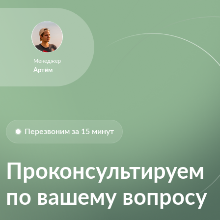
Sample Rate:
8 ksps
Supply Current:
8 mA
Supply Voltage (DC):
4.50V (min)
Supply Voltage (Max):
5.5 V
Менеджер
Supply Voltage (Min):
4.5 V
Артём
Перезвоним за 15 минут
Проконсультируем
по вашему вопросу