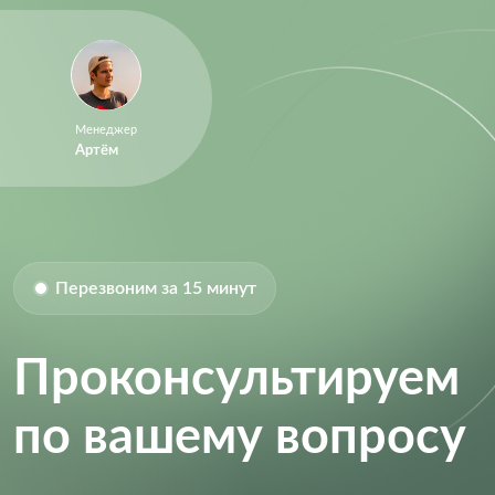
Supply Voltage (DC):
7.00V (max)
Supply Voltage (Max):
7 V
Supply Voltage (Min):
3.7 V
Менеджер
Артём
Перезвоним за 15 минут
Проконсультируем
по вашему вопросу