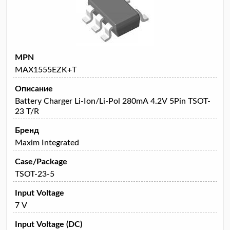
MPN
MAX1555EZK+T
Описание
Battery Charger Li-Ion/Li-Pol 280mA 4.2V 5Pin TSOT-
23 T/R
Бренд
Maxim Integrated
Case/Package
TSOT-23-5
Input Voltage
7 V
Input Voltage (DC)