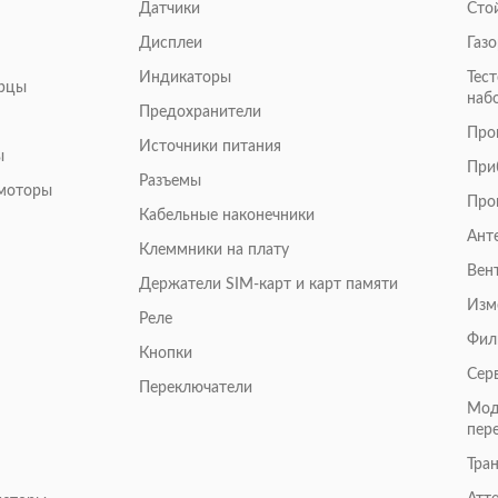
Датчики
Сто
Дисплеи
Газ
Индикаторы
Тес
арцы
наб
Предохранители
Про
Источники питания
ы
При
Разъемы
омоторы
Про
Кабельные наконечники
Ант
Клеммники на плату
Вен
Держатели SIM-карт и карт памяти
Изм
Реле
Фил
Кнопки
Сер
Переключатели
Мод
пер
Тра