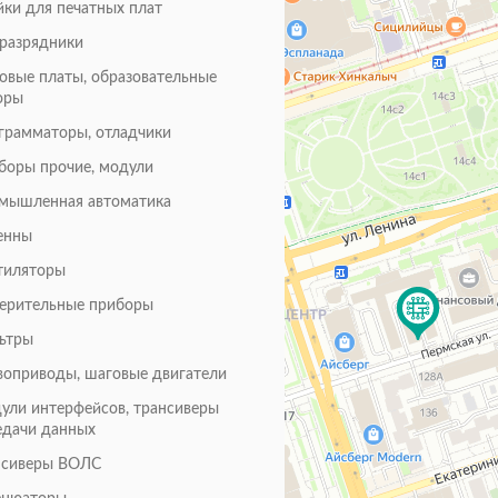
йки для печатных плат
оразрядники
товые платы, образовательные
оры
грамматоры, отладчики
боры прочие, модули
мышленная автоматика
енны
тиляторы
ерительные приборы
ьтры
воприводы, шаговые двигатели
ули интерфейсов, трансиверы
едачи данных
нсиверы ВОЛС