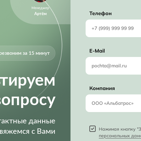
Менеджер
Телефон
Артём
E-Mail
резвоним за 15 минут
ьтируем
Компания
вопросу
нтактные данные
Нажимая кнопку "З
свяжемся с Вами
персональных дан