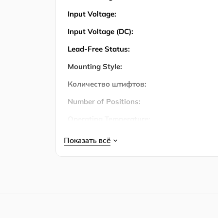
Input Voltage:
Input Voltage (DC):
Lead-Free Status:
Mounting Style:
Количество штифтов:
Number of Positions:
Operating Temperature:
Operating Temperature (Max):
Operating Temperature (Min):
Output Current:
Output Voltage:
Output Voltage (Max):