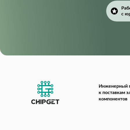
Раб
с ю
Инженерный 
к поставкам 
компонентов