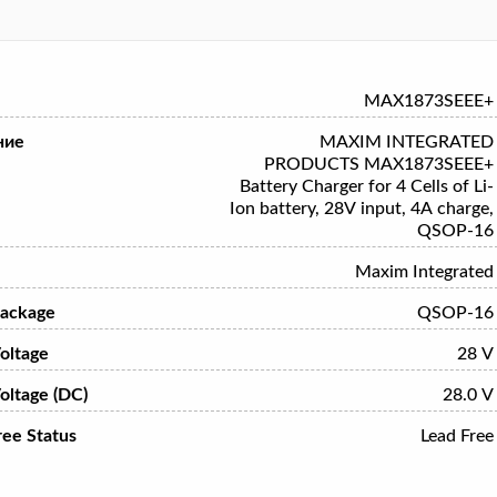
MAX1873SEEE+
ние
MAXIM INTEGRATED
PRODUCTS MAX1873SEEE+
Battery Charger for 4 Cells of Li-
Ion battery, 28V input, 4A charge,
QSOP-16
Maxim Integrated
ackage
QSOP-16
oltage
28 V
oltage (DC)
28.0 V
ree Status
Lead Free