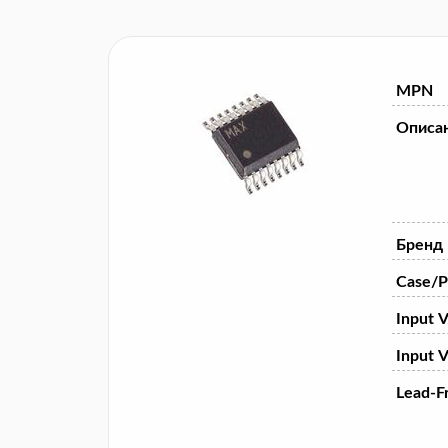
MPN
Описа
Бренд
Case/P
Input V
Input V
Lead-F