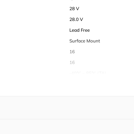
28 V
28.0 V
Lead Free
Surface Mount
16
16
-40℃ ~ 85℃ (TA)
85 ℃
-40 ℃
4 A
13.263 V
13.363 V