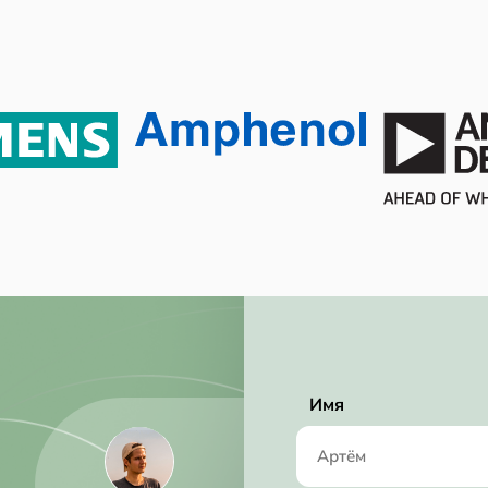
11.847 V
Tube
Unknown
RoHS Compliant
1.55 mm
4.98 mm
3.99 mm
6V ~ 28V
28 V
Имя