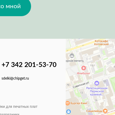
со мной
+7 342 201-53-70
sdelki@chipget.ru
йки для печатных плат
оразрядники