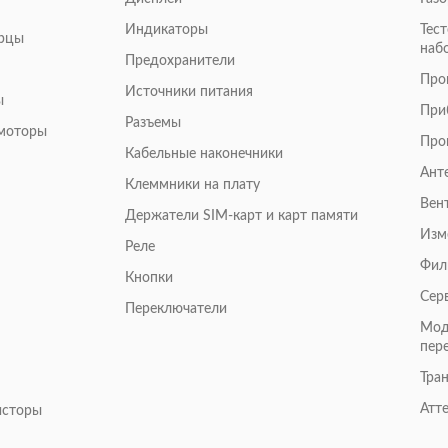
Индикаторы
Тес
арцы
наб
Предохранители
Про
Источники питания
ы
При
Разъемы
омоторы
Про
Кабельные наконечники
Ант
Клеммники на плату
Вен
Держатели SIM-карт и карт памяти
Изм
Реле
Фил
Кнопки
Сер
Переключатели
Мод
пер
Тра
Атт
исторы