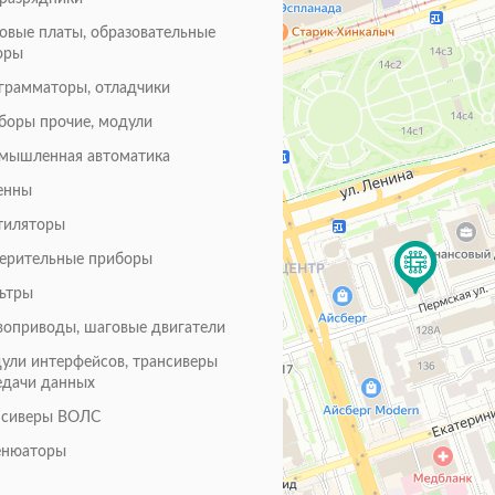
товые платы, образовательные
оры
грамматоры, отладчики
боры прочие, модули
мышленная автоматика
енны
тиляторы
ерительные приборы
ьтры
воприводы, шаговые двигатели
ули интерфейсов, трансиверы
едачи данных
нсиверы ВОЛС
енюаторы