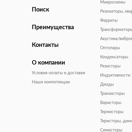
Микросхемы
Поиск
Резонаторы, кв
Ферриты
Преимущества
Трансформатор
Акустика/вибр
Контакты
Оптопары
Конденсаторы
О компании
Резисторы
Условия оплаты и доставки
Индуктивности
Наши компетенции
Диоды
Транзисторы
Варисторы
Термисторы
Тиристоры, дин
Симисторы