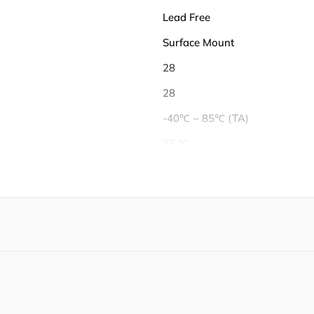
Lead Free
Surface Mount
28
28
-40℃ ~ 85℃ (TA)
85 ℃
40 ℃
4000 mA
17.65 V
Tape & Reel (TR)
Active
RoHS Compliant