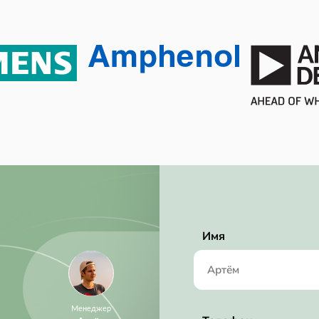
0.73 mm
5 mm
5 mm
28.0V (max)
28 V
Имя
Менеджер