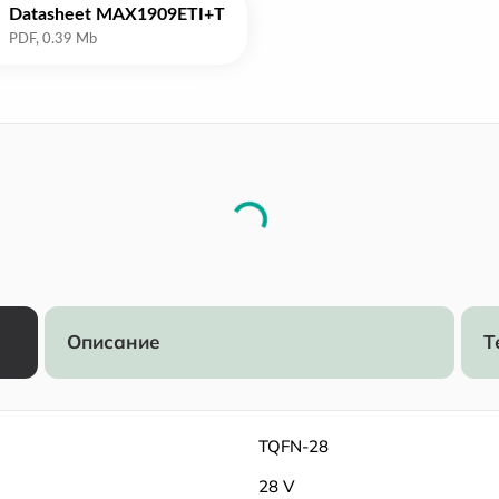
Datasheet MAX1909ETI+T
Описание
Т
TQFN-28
28 V