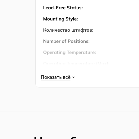
Lead-Free Status:
Mounting Style:
Количество штифтов:
Number of Positions:
Operating Temperature:
Operating Temperature (Max):
Operating Temperature (Min):
Output Current:
Output Voltage:
Упаковка:
Product Lifecycle Status:
RoHS: