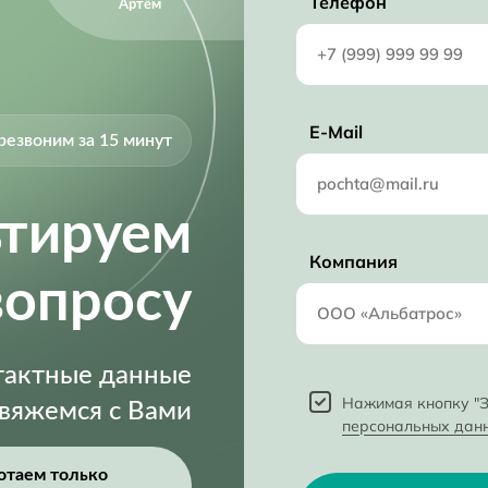
Телефон
Артём
E-Mail
резвоним за 15 минут
ьтируем
Компания
вопросу
нтактные данные
Нажимая кнопку "З
свяжемся с Вами
персональных дан
отаем только