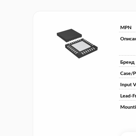
MPN
Описа
Бренд
Case/P
Input V
Lead-F
Mounti