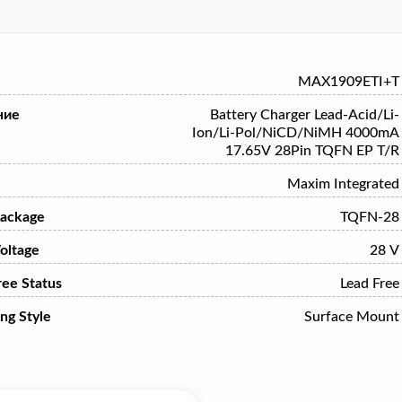
MAX1909ETI+T
ние
Battery Charger Lead-Acid/Li-
Ion/Li-Pol/NiCD/NiMH 4000mA
17.65V 28Pin TQFN EP T/R
Maxim Integrated
ackage
TQFN-28
oltage
28 V
ree Status
Lead Free
ng Style
Surface Mount