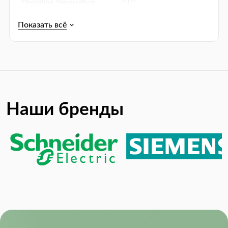
Operating Temperature
-40 ℃
(Min):
Product Lifecycle Status:
Active
Наши бренды