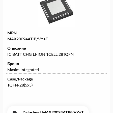
MPN
MAX20094ATIB/VY+T
Описание
IC BATT CHG LI-ION 1CELL 28TQFN
Бренд
Maxim Integrated
Case/Package
TQFN-28(5x5)
Datasheet MAX20094ATIB/VY+T