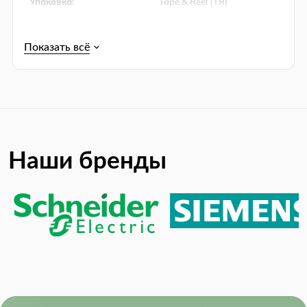
Упаковка:
Tape & Reel (TR)
Product Lifecycle Status:
Unknown
RoHS:
RoHS Compliant
Supply Voltage (DC):
5.50V (max)
Supply Voltage (Max):
5.5 V
Наши бренды