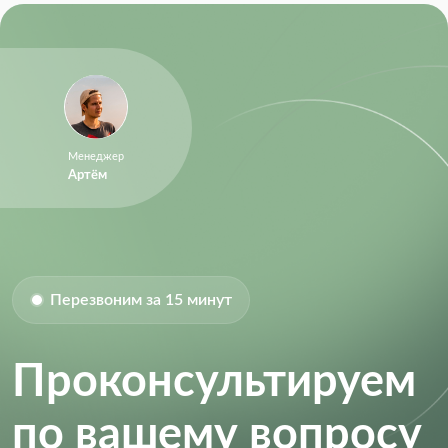
Size-Length:
4.1 mm
Size-Width:
4.1 mm
Supply Voltage:
4.1V ~ 6.6V
Supply Voltage (Max):
6.6 V
Менеджер
Supply Voltage (Min):
4.1 V
Артём
Перезвоним за 15 минут
Проконсультируем
по вашему вопросу