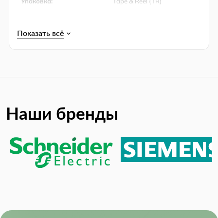
Упаковка:
Tape & Reel (TR)
Product Lifecycle Status:
Active
RoHS:
RoHS Compliant
Supply Voltage:
0V ~ 28V
Наши бренды