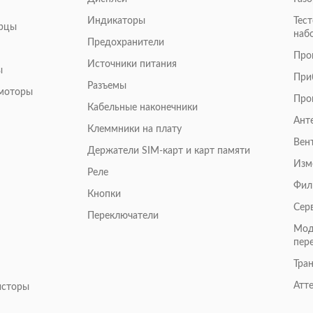
Индикаторы
Тес
арцы
наб
Предохранители
Про
Источники питания
ы
При
Разъемы
омоторы
Про
Кабельные наконечники
Ант
Клеммники на плату
Вен
Держатели SIM-карт и карт памяти
Изм
Реле
Фил
Кнопки
Сер
Переключатели
Мод
пер
Тра
Атт
исторы