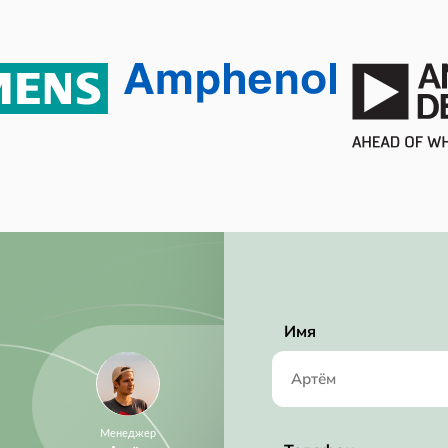
RoHS Compliant
Имя
Менеджер