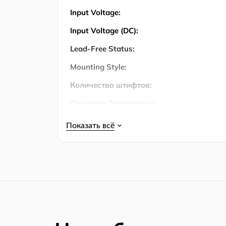
Input Voltage:
Input Voltage (DC):
Lead-Free Status:
Mounting Style:
Количество штифтов:
Operating Temperature:
Operating Temperature (Max):
Operating Temperature (Min):
Output Voltage (Max):
Упаковка:
Product Lifecycle Status:
REACH SVHC Compliance Edition: