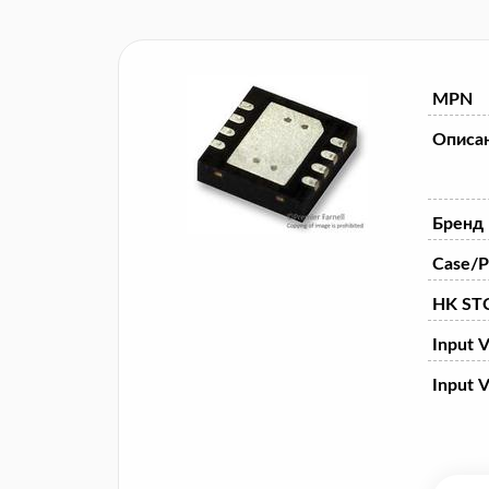
MPN
Описа
Бренд
Case/P
HK STC
Input V
Input V