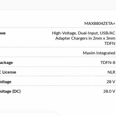
MAX8804ZETA+
ние
High-Voltage, Dual-Input, USB/AC
Adapter Chargers in 2mm x 3mm
TDFN
Maxim Integrated
ackage
TDFN-8
 License
NLR
oltage
28 V
oltage (DC)
28.0 V