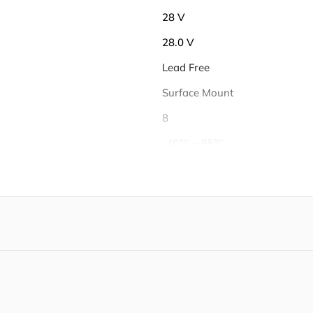
28 V
28.0 V
Lead Free
Surface Mount
8
-40℃ ~ 85℃
85 ℃
-40 ℃
4.242 V
Each
Unknown
2013/06/20