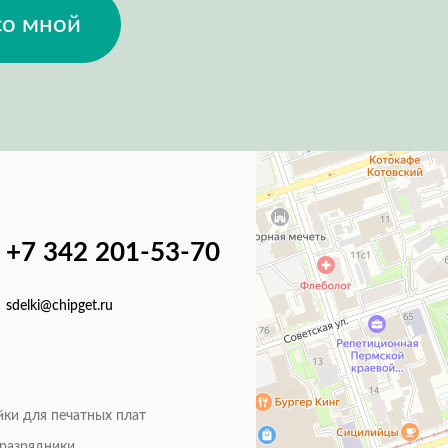
со мной
+7 342 201-53-70
sdelki@chipget.ru
йки для печатных плат
оразрядники