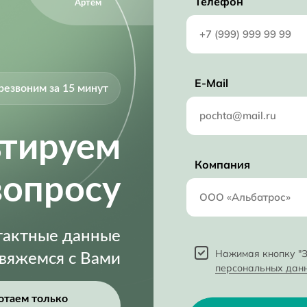
Телефон
Артём
E-Mail
резвоним за 15 минут
ьтируем
Компания
вопросу
нтактные данные
Нажимая кнопку "З
свяжемся с Вами
персональных дан
отаем только