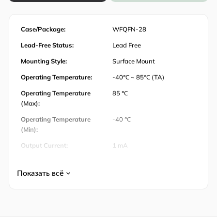
Case/Package:
WFQFN-28
Lead-Free Status:
Lead Free
Mounting Style:
Surface Mount
Operating Temperature:
-40℃ ~ 85℃ (TA)
Operating Temperature
85 ℃
(Max):
Operating Temperature
-40 ℃
(Min):
Output Current:
1 mA
Output Voltage:
5 V
Упаковка:
Tape & Reel (TR)
Power Dissipation:
1666.7 mW
Power Dissipation (Max):
1666.7 mW