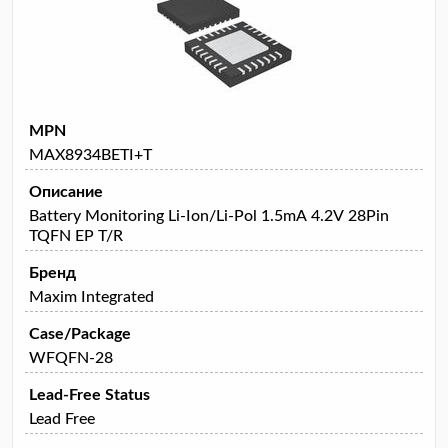
MPN
MAX8934BETI+T
Описание
Battery Monitoring Li-Ion/Li-Pol 1.5mA 4.2V 28Pin
TQFN EP T/R
Бренд
Maxim Integrated
Case/Package
WFQFN-28
Lead-Free Status
Lead Free