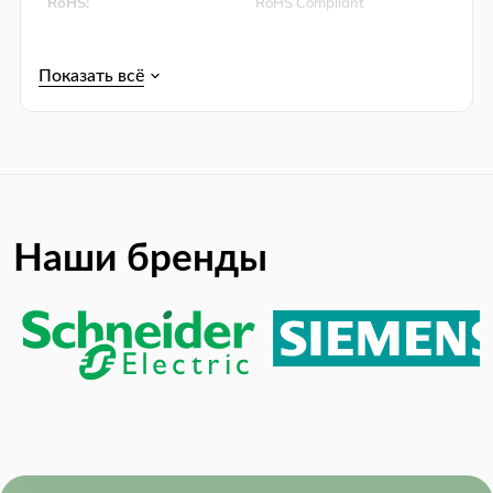
RoHS:
RoHS Compliant
Supply Voltage:
4.1V ~ 6.6V
Наши бренды