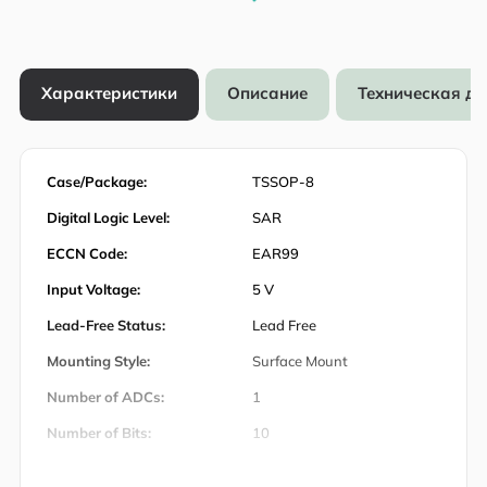
Характеристики
Описание
Техническая д
Case/Package:
TSSOP-8
Digital Logic Level:
SAR
ECCN Code:
EAR99
Input Voltage:
5 V
Lead-Free Status:
Lead Free
Mounting Style:
Surface Mount
Number of ADCs:
1
Number of Bits:
10
Number of Circuits:
1