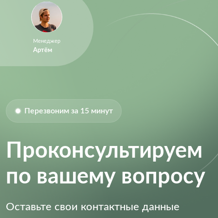
Size-Length:
3 mm
Size-Width:
4.4 mm
Supply Voltage (DC):
2.70V (min)
Менеджер
Артём
Перезвоним за 15 минут
Проконсультируем
по вашему вопросу
Оставьте свои контактные данные