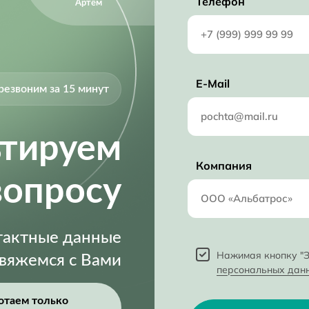
Телефон
Артём
E-Mail
резвоним за 15 минут
ьтируем
Компания
вопросу
нтактные данные
Нажимая кнопку "З
свяжемся с Вами
персональных дан
отаем только