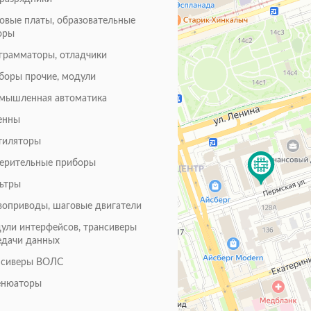
товые платы, образовательные
оры
грамматоры, отладчики
боры прочие, модули
мышленная автоматика
енны
тиляторы
ерительные приборы
ьтры
воприводы, шаговые двигатели
ули интерфейсов, трансиверы
едачи данных
нсиверы ВОЛС
енюаторы