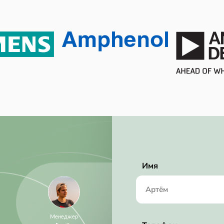
3 mm
2.70V (min)
Имя
Менеджер