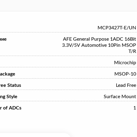
MCP3427T-E/UN
ние
AFE General Purpose 1ADC 16Bit
3.3V/5V Automotive 10Pin MSOP
T/R
Microchip
ackage
MSOP-10
ree Status
Lead Free
ng Style
Surface Mount
r of ADCs
1