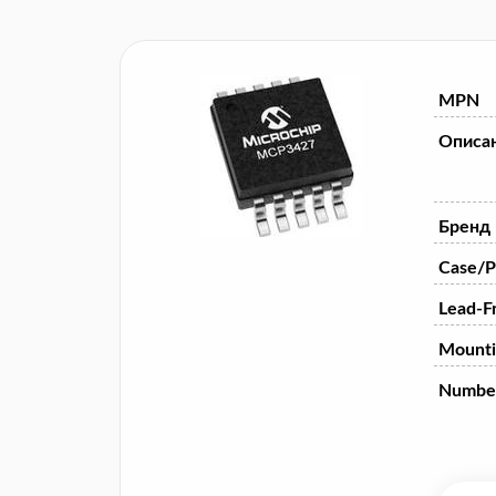
MPN
Описа
Бренд
Case/P
Lead-F
Mounti
Numbe