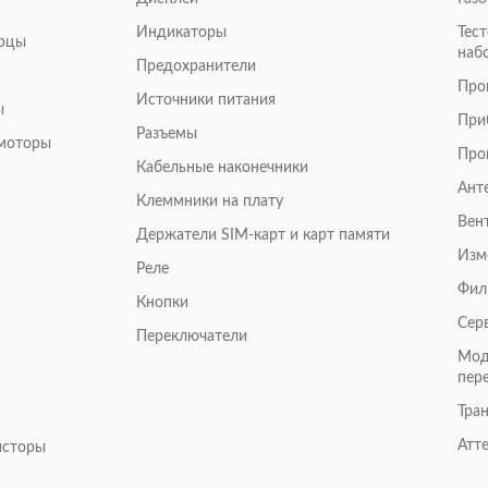
Индикаторы
Тес
арцы
наб
Предохранители
Про
Источники питания
ы
При
Разъемы
омоторы
Про
Кабельные наконечники
Ант
Клеммники на плату
Вен
Держатели SIM-карт и карт памяти
Изм
Реле
Фил
Кнопки
Сер
Переключатели
Мод
пер
Тра
Атт
исторы