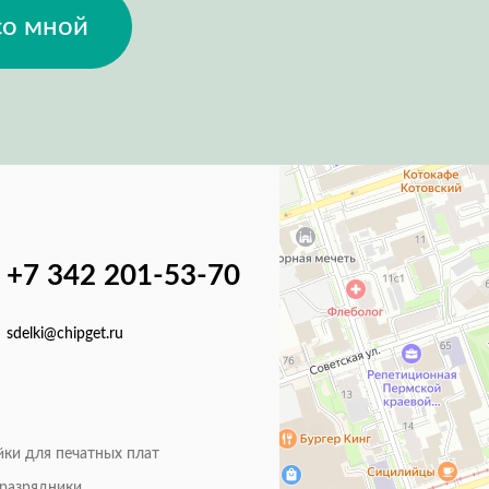
со мной
+7 342 201-53-70
sdelki@chipget.ru
йки для печатных плат
оразрядники