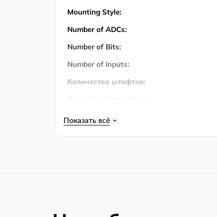
Mounting Style:
Number of ADCs:
Number of Bits:
Number of Inputs:
Количество штифтов:
Operating Temperature:
Operating Temperature (Max):
Operating Temperature (Min):
Упаковка:
Product Lifecycle Status:
RoHS:
Size-Height: