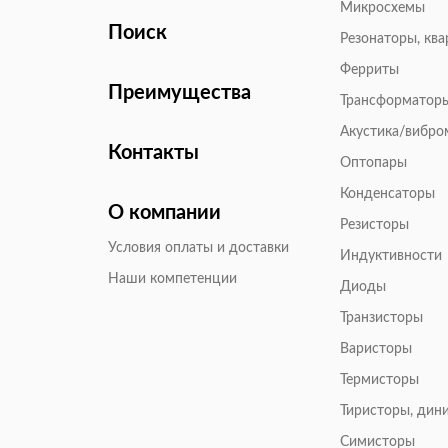
Микросхемы
Поиск
Резонаторы, кв
Ферриты
Преимущества
Трансформатор
Акустика/вибр
Контакты
Оптопары
Конденсаторы
О компании
Резисторы
Условия оплаты и доставки
Индуктивности
Наши компетенции
Диоды
Транзисторы
Варисторы
Термисторы
Тиристоры, дин
Симисторы