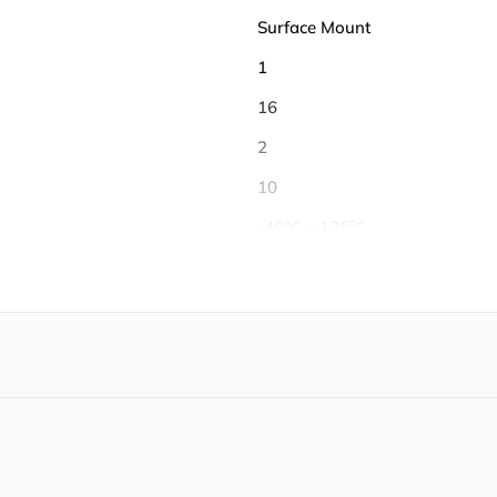
Surface Mount
1
16
2
10
-40℃ ~ 125℃
125 ℃
-40 ℃
Tape & Reel (TR)
Active
RoHS Compliant
0.95 mm