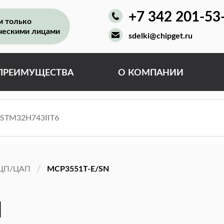
+7 342 201-53
м только
ческими лицами
sdelki@chipget.ru
ПРЕИМУЩЕСТВА
О КОМПАНИИ
ЦП/ЦАП
MCP3551T-E/SN
N