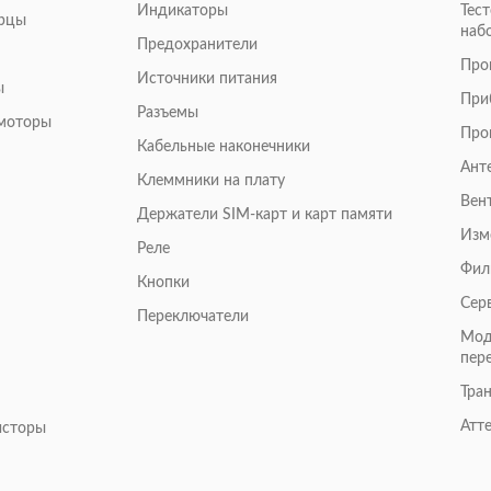
Индикаторы
Тес
арцы
наб
Предохранители
Про
Источники питания
ы
При
Разъемы
омоторы
Про
Кабельные наконечники
Ант
Клеммники на плату
Вен
Держатели SIM-карт и карт памяти
Изм
Реле
Фил
Кнопки
Сер
Переключатели
Мод
пер
Тра
Атт
исторы