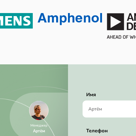
Active
RoHS Compliant
2.7V ~ 5.5V
2.70V (min)
Имя
Менеджер
Телефон
Артём