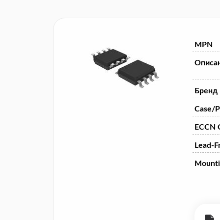
MPN
Описа
Бренд
Case/P
ECCN 
Lead-F
Mounti