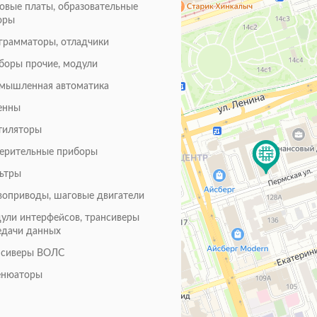
товые платы, образовательные
оры
грамматоры, отладчики
боры прочие, модули
мышленная автоматика
енны
тиляторы
ерительные приборы
ьтры
воприводы, шаговые двигатели
ули интерфейсов, трансиверы
едачи данных
нсиверы ВОЛС
енюаторы