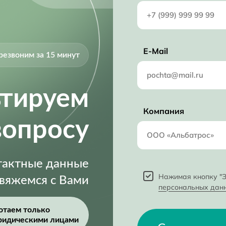
E-Mail
резвоним за 15 минут
ьтируем
Компания
вопросу
нтактные данные
Нажимая кнопку "З
свяжемся с Вами
персональных дан
отаем только
ридическими лицами