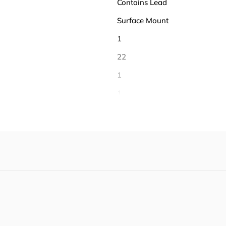
Contains Lead
Surface Mount
1
22
1
1
1
1
8
-40℃ ~ 125℃
85 ℃
-40 ℃
Tape & Reel (TR)