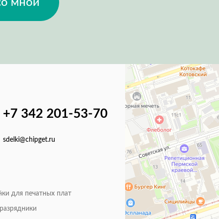
со мной
+7 342 201-53-70
sdelki@chipget.ru
йки для печатных плат
оразрядники