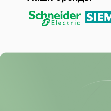
Product Lifecycle Status:
RoHS:
Supply Voltage:
Supply Voltage (DC):