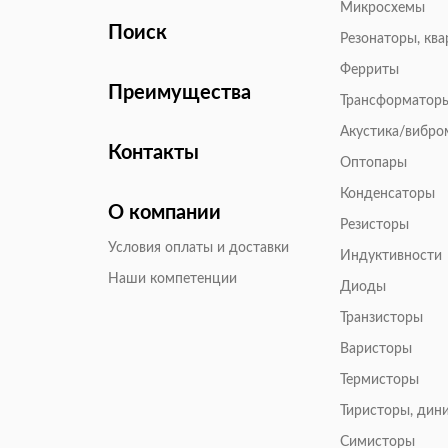
Микросхемы
Поиск
Резонаторы, кв
Ферриты
Преимущества
Трансформатор
Акустика/вибр
Контакты
Оптопары
Конденсаторы
О компании
Резисторы
Условия оплаты и доставки
Индуктивности
Наши компетенции
Диоды
Транзисторы
Варисторы
Термисторы
Тиристоры, дин
Симисторы