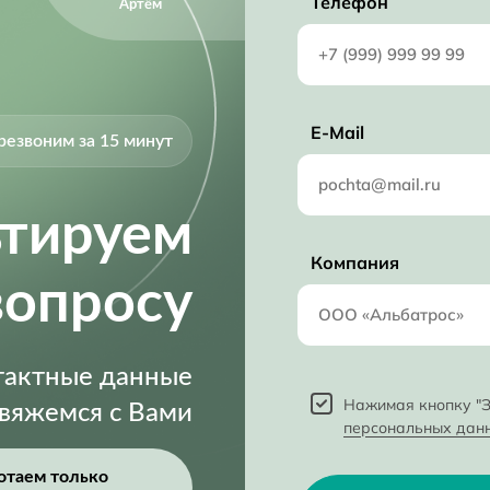
Телефон
Артём
E-Mail
резвоним за 15 минут
ьтируем
Компания
вопросу
нтактные данные
Нажимая кнопку "З
свяжемся с Вами
персональных дан
отаем только