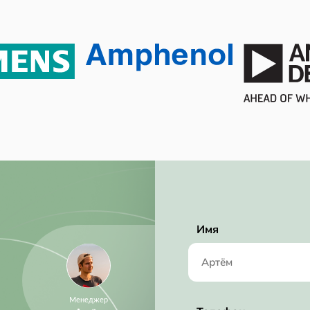
Tube
Active
RoHS Compliant
0.95 mm
3 mm
2 mm
3.7V ~ 6V
Имя
Менеджер