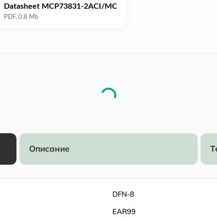
Datasheet MCP73831-2ACI/MC
Описание
Т
DFN-8
EAR99