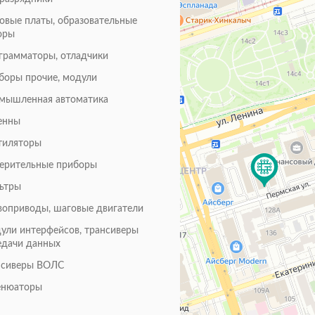
товые платы, образовательные
оры
грамматоры, отладчики
боры прочие, модули
мышленная автоматика
енны
тиляторы
ерительные приборы
ьтры
воприводы, шаговые двигатели
ули интерфейсов, трансиверы
едачи данных
нсиверы ВОЛС
енюаторы