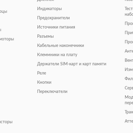
Индикаторы
Тес
арцы
наб
Предохранители
Про
Источники питания
ы
При
Разъемы
омоторы
Про
Кабельные наконечники
Ант
Клеммники на плату
Вен
Держатели SIM-карт и карт памяти
Изм
Реле
Фил
Кнопки
Сер
Переключатели
Мод
пер
Тра
Атт
исторы