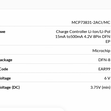
MCP73831-2ACI/MC
ние
Charge Controller Li-Ion/Li-Pol
15mA to500mA 4.2V 8Pin DFN
EP
Microchip
ackage
DFN-8
Code
EAR99
oltage
6 V
oltage (DC)
3.75V (min)