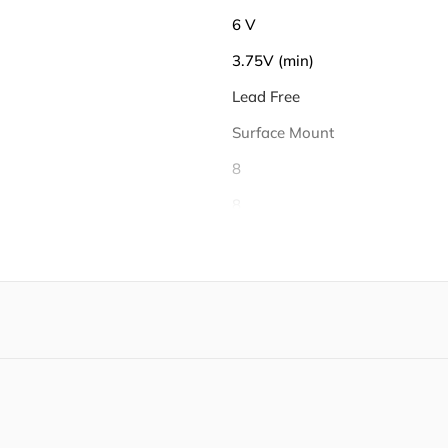
6 V
3.75V (min)
Lead Free
Surface Mount
8
8
-40℃ ~ 85℃
85 ℃
-40 ℃
4.2 V
4.232 V
4.168 V