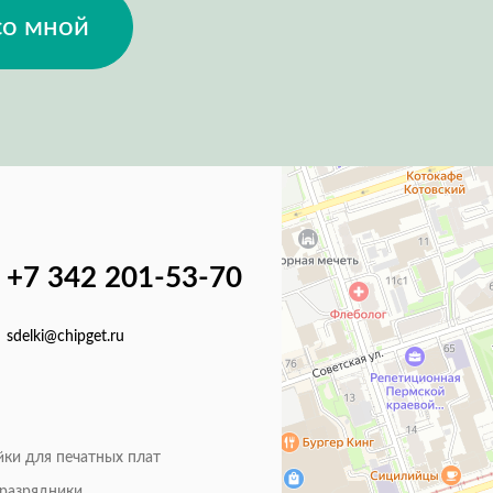
со мной
+7 342 201-53-70
sdelki@chipget.ru
йки для печатных плат
оразрядники