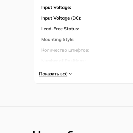
Input Voltage:
Input Voltage (DC):
Lead-Free Status:
Mounting Style:
Количество штифтов:
Number of Positions:
Operating Temperature:
Operating Temperature (Max):
Operating Temperature (Min):
Output Voltage:
Output Voltage (Max):
Output Voltage (Min):