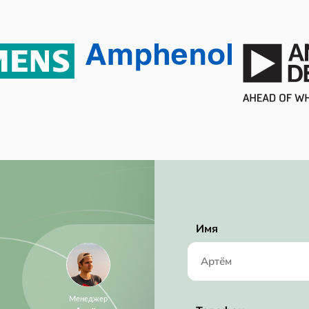
RoHS Compliant
0.88 mm
3 mm
3 mm
4.00 mA
4.5V ~ 5.5V
5.50V (max)
5.5 V
Имя
Менеджер