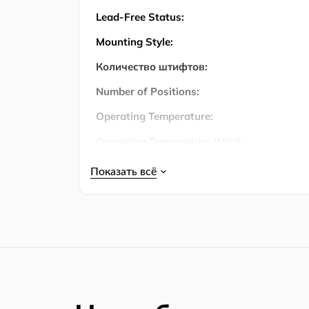
Lead-Free Status:
Mounting Style:
Количество штифтов:
Number of Positions:
Operating Temperature:
Operating Temperature (Max):
Operating Temperature (Min):
Output Current:
Упаковка:
Product Lifecycle Status:
REACH SVHC Compliance:
REACH SVHC Compliance Edition: