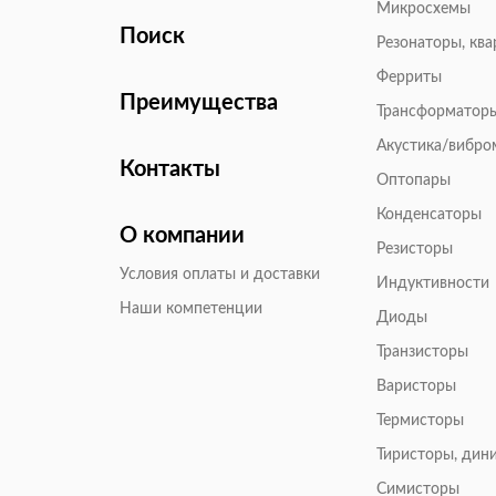
Микросхемы
Поиск
Резонаторы, кв
Ферриты
Преимущества
Трансформатор
Акустика/вибр
Контакты
Оптопары
Конденсаторы
О компании
Резисторы
Условия оплаты и доставки
Индуктивности
Наши компетенции
Диоды
Транзисторы
Варисторы
Термисторы
Тиристоры, дин
Симисторы