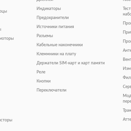
Индикаторы
Тес
арцы
наб
Предохранители
Про
Источники питания
ы
При
Разъемы
омоторы
Про
Кабельные наконечники
Ант
Клеммники на плату
Вен
Держатели SIM-карт и карт памяти
Изм
Реле
Фил
Кнопки
Сер
Переключатели
Мод
пер
Тра
Атт
исторы