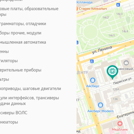
товые платы, образовательные
оры
грамматоры, отладчики
боры прочие, модули
мышленная автоматика
енны
тиляторы
ерительные приборы
ьтры
воприводы, шаговые двигатели
ули интерфейсов, трансиверы
едачи данных
нсиверы ВОЛС
енюаторы