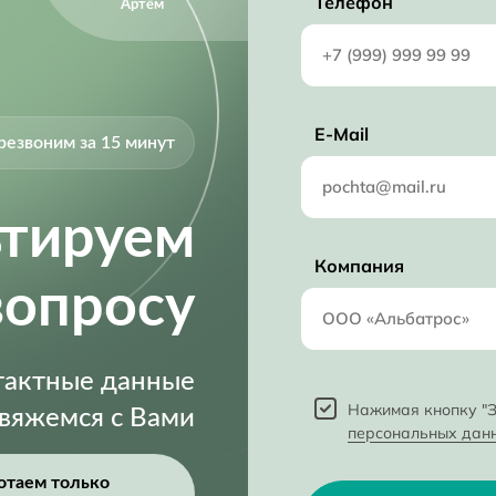
Телефон
Артём
E-Mail
резвоним за 15 минут
ьтируем
Компания
вопросу
нтактные данные
Нажимая кнопку "З
свяжемся с Вами
персональных дан
отаем только