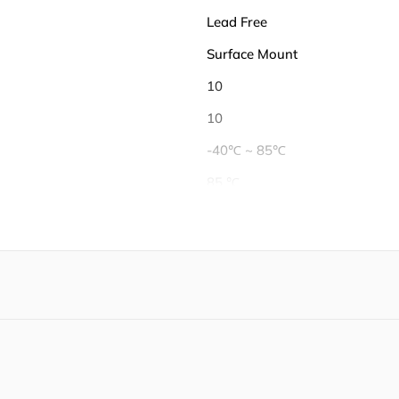
Lead Free
Surface Mount
10
10
-40℃ ~ 85℃
85 ℃
-40 ℃
100 mA
Tube
Active
No SVHC
2014/12/17