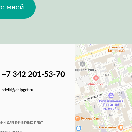
со мной
+7 342 201-53-70
sdelki@chipget.ru
йки для печатных плат
оразрядники