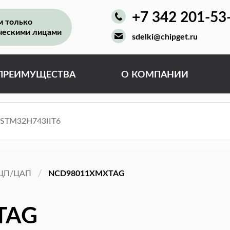
+7 342 201-53
м только
ческими лицами
sdelki@chipget.ru
ПРЕИМУЩЕСТВА
О КОМПАНИИ
ЦП/ЦАП
NCD98011XMXTAG
TAG