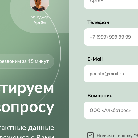
Менеджер
Телефон
Артём
E-Mail
резвоним за 15 минут
ьтируем
Компания
вопросу
нтактные данные
Нажимая кнопку "З