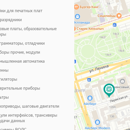
йки для печатных плат
оразрядники
товые платы, образовательные
оры
грамматоры, отладчики
боры прочие, модули
мышленная автоматика
енны
тиляторы
ерительные приборы
ьтры
воприводы, шаговые двигатели
ули интерфейсов, трансиверы
едачи данных