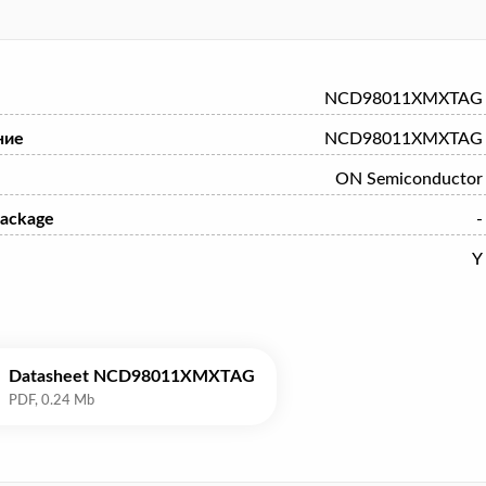
NCD98011XMXTAG
ние
NCD98011XMXTAG
ON Semiconductor
ackage
-
Y
Datasheet NCD98011XMXTAG