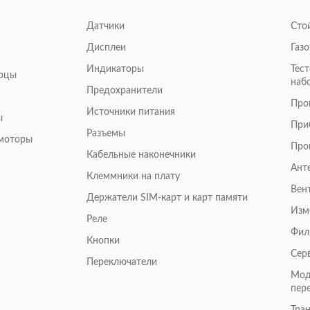
Датчики
Сто
Дисплеи
Газ
Индикаторы
Тес
арцы
наб
Предохранители
Про
Источники питания
ы
При
Разъемы
омоторы
Про
Кабельные наконечники
Ант
Клеммники на плату
Вен
Держатели SIM-карт и карт памяти
Изм
Реле
Фил
Кнопки
Сер
Переключатели
Мод
пер