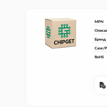
MPN
Описа
Бренд
Case/P
RoHS