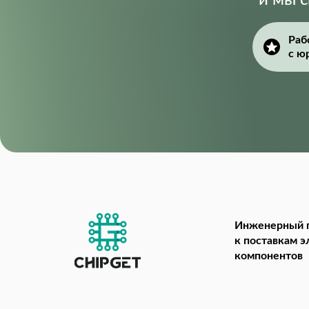
и мы 
Раб
с ю
Инженерный 
к поставкам 
компонентов