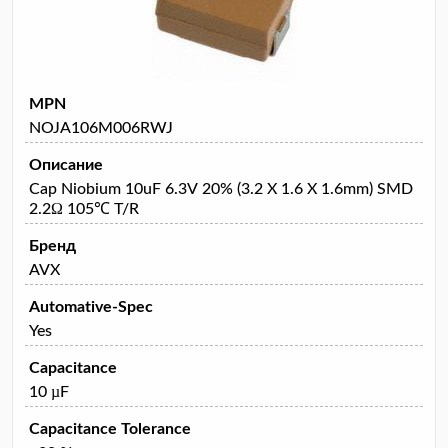
MPN
NOJA106M006RWJ
Описание
Cap Niobium 10uF 6.3V 20% (3.2 X 1.6 X 1.6mm) SMD
2.2Ω 105℃ T/R
Бренд
AVX
Automative-Spec
Yes
Capacitance
10 µF
Capacitance Tolerance