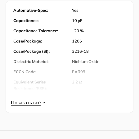
Automative-Spec:
Yes
Capacitance:
10 µF
Capacitance Tolerance:
±20 %
Case/Package:
1206
Case/Package (SI):
3216-18
Dielectric Material:
Niobium Oxide
ECCN Code:
EAR99
Equivalent Series
2.2 Ω
Resistance (ESR):
Lead-Free Status:
Lead Free
Mounting Style:
Surface Mount
Количество штифтов:
2
Operating Temperature:
-55℃ ~ 105℃