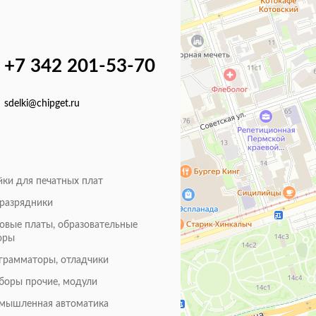
+7 342 201-53-70
sdelki@chipget.ru
йки для печатных плат
оразрядники
товые платы, образовательные
оры
грамматоры, отладчики
боры прочие, модули
мышленная автоматика