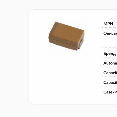
MPN
Описа
Бренд
Automa
Capaci
Capaci
Case/P