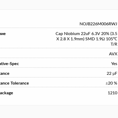
NOJB226M006RWJ
ние
Cap Niobium 22uF 6.3V 20% (3.5
X 2.8 X 1.9mm) SMD 1.9Ω 105℃
T/R
AVX
tive-Spec
Yes
tance
22 µF
tance Tolerance
±20 %
ackage
1210