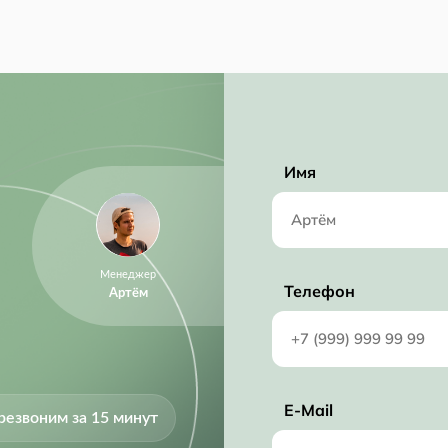
RoHS Compliant
1.9 mm
3.5 mm
2.8 mm
Имя
6.3 V
6.3 V
Менеджер
Телефон
Артём
E-Mail
резвоним за 15 минут