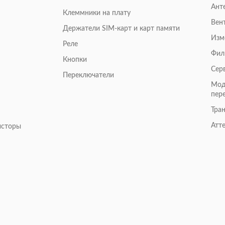
Ант
Клеммники на плату
Вен
Держатели SIM-карт и карт памяти
Изм
Реле
Фил
Кнопки
Сер
Переключатели
Мод
пер
Тра
Атт
исторы