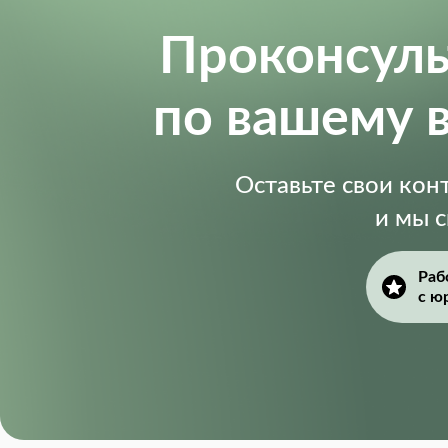
Проконсул
по вашему 
Оставьте свои ко
и мы 
Раб
с ю