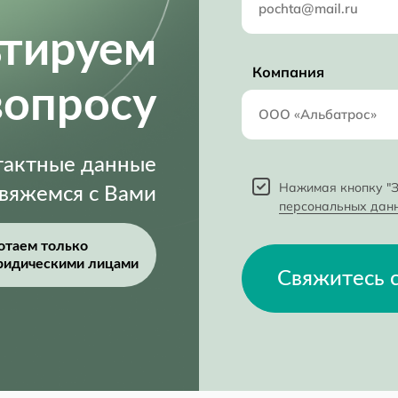
ьтируем
Компания
вопросу
нтактные данные
Нажимая кнопку "З
свяжемся с Вами
персональных дан
отаем только
ридическими лицами
Свяжитесь 