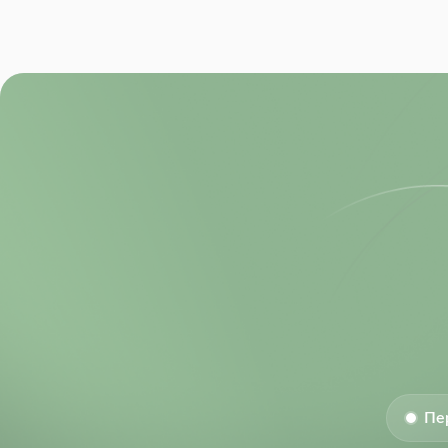
RoHS:
Size-Height:
Size-Length:
Size-Width:
Voltage Rating:
Voltage Rating (DC):
Пе