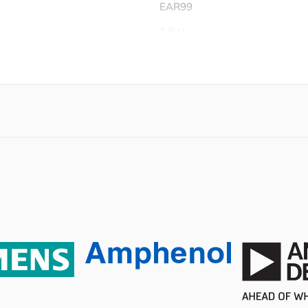
EAR99
1.9 Ω
Lead Free
Surface Mount
2
-55℃ ~ 105℃
105 ℃
-55 ℃
Tape & Reel (TR)
Active
No SVHC
2015/12/17
0.232 A