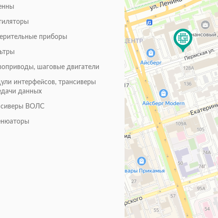
енны
тиляторы
ерительные приборы
ьтры
воприводы, шаговые двигатели
ули интерфейсов, трансиверы
едачи данных
нсиверы ВОЛС
енюаторы