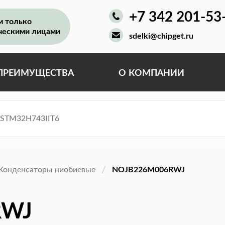
+7 342 201-53
м только
ческими лицами
sdelki@chipget.ru
ПРЕИМУЩЕСТВА
О КОМПАНИИ
Конденсаторы ниобиевые
NOJB226M006RWJ
RWJ