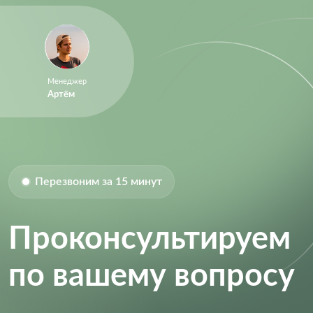
Size-Width:
3.1 mm
Supply Current:
150 µA
Supply Voltage:
4.25V ~ 6.5V
Supply Voltage (DC):
6.50V (max)
Менеджер
Артём
Перезвоним за 15 минут
Проконсультируем
по вашему вопросу