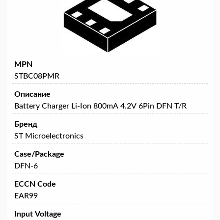
MPN
STBC08PMR
Описание
Battery Charger Li-Ion 800mA 4.2V 6Pin DFN T/R
Бренд
ST Microelectronics
Case/Package
DFN-6
ECCN Code
EAR99
Input Voltage