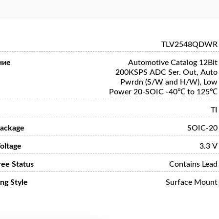
TLV2548QDWR
ние
Automotive Catalog 12Bit
200KSPS ADC Ser. Out, Auto
Pwrdn (S/W and H/W), Low
Power 20-SOIC -40℃ to 125℃
TI
ackage
SOIC-20
oltage
3.3 V
ree Status
Contains Lead
ng Style
Surface Mount