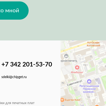
со мной
+7 342 201-53-70
sdelki@chipget.ru
йки для печатных плат