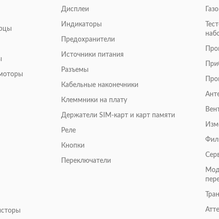
Дисплеи
Газ
Индикаторы
Тес
арцы
наб
Предохранители
Про
Источники питания
ы
При
Разъемы
омоторы
Про
Кабельные наконечники
Ант
Клеммники на плату
Вен
Держатели SIM-карт и карт памяти
Изм
Реле
Фил
Кнопки
Сер
Переключатели
Мод
пер
Тра
Атт
исторы