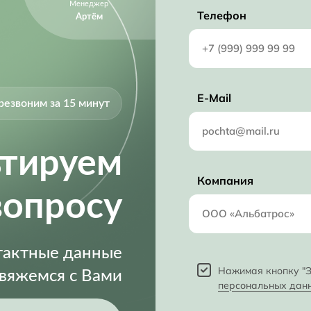
Менеджер
Телефон
Артём
E-Mail
резвоним за 15 минут
ьтируем
Компания
вопросу
нтактные данные
Нажимая кнопку "З
свяжемся с Вами
персональных дан