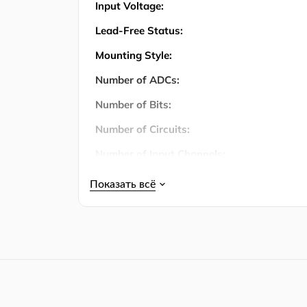
Input Voltage:
Lead-Free Status:
Mounting Style:
Number of ADCs:
Number of Bits:
Number of Circuits:
Number of Input Channels:
Number of Inputs:
Количество штифтов:
Operating Temperature:
Operating Temperature (Max):
Operating Temperature (Min):
Упаковка: