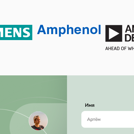
3.30 mW
1294 mW
Active
RoHS Compliant
200 ksps
2.40 mA
Имя