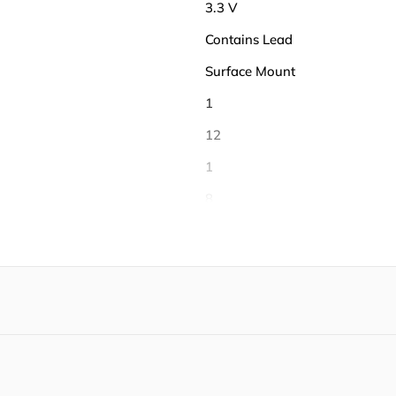
3.3 V
Contains Lead
Surface Mount
1
12
1
8
8
20
-55℃ ~ 125℃
125 ℃
-40 ℃
Tape & Reel (TR)