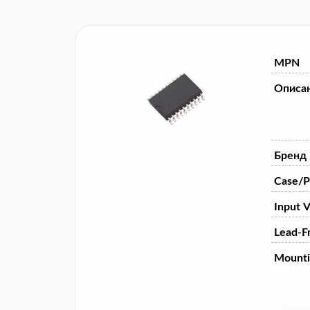
MPN
Описа
Бренд
Case/P
Input V
Lead-F
Mounti