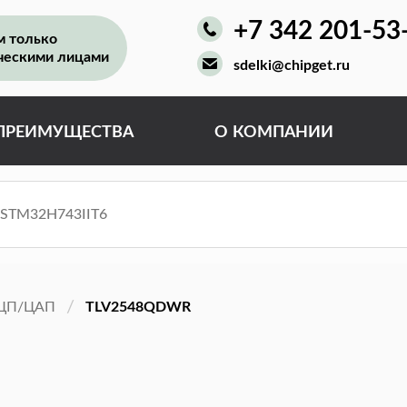
+7 342 201-53
м только
ческими лицами
sdelki@chipget.ru
ПРЕИМУЩЕСТВА
О КОМПАНИИ
ЦП/ЦАП
TLV2548QDWR