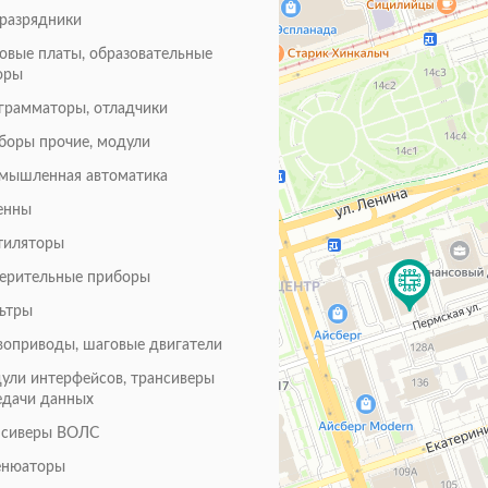
оразрядники
товые платы, образовательные
оры
грамматоры, отладчики
боры прочие, модули
мышленная автоматика
енны
тиляторы
ерительные приборы
ьтры
воприводы, шаговые двигатели
ули интерфейсов, трансиверы
едачи данных
нсиверы ВОЛС
енюаторы