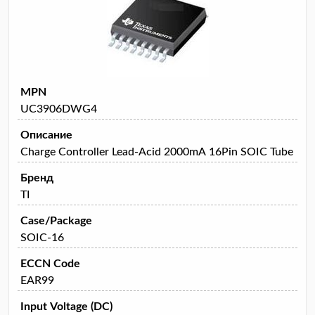
MPN
UC3906DWG4
Описание
Charge Controller Lead-Acid 2000mA 16Pin SOIC Tube
Бренд
TI
Case/Package
SOIC-16
ECCN Code
EAR99
Input Voltage (DC)