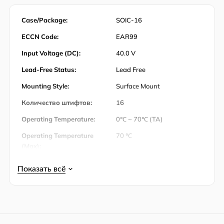
Case/Package:
SOIC-16
ECCN Code:
EAR99
Input Voltage (DC):
40.0 V
Lead-Free Status:
Lead Free
Mounting Style:
Surface Mount
Количество штифтов:
16
Operating Temperature:
0℃ ~ 70℃ (TA)
Operating Temperature
70 ℃
(Max):
Operating Temperature
-20 ℃
(Min):
Output Current:
2 A
Упаковка:
Tube
Power Dissipation:
1000 mW