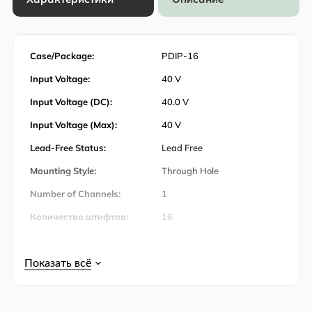
Case/Package:
PDIP-16
Input Voltage:
40 V
Input Voltage (DC):
40.0 V
Input Voltage (Max):
40 V
Lead-Free Status:
Lead Free
Mounting Style:
Through Hole
Number of Channels:
1
Количество штифтов:
16
Number of Positions:
16
Operating Temperature:
0℃ ~ 70℃
Operating Temperature
70 ℃
(Max):