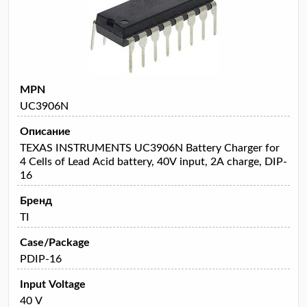
MPN
UC3906N
Описание
TEXAS INSTRUMENTS UC3906N Battery Charger for
4 Cells of Lead Acid battery, 40V input, 2A charge, DIP-
16
Бренд
TI
Case/Package
PDIP-16
Input Voltage
40 V