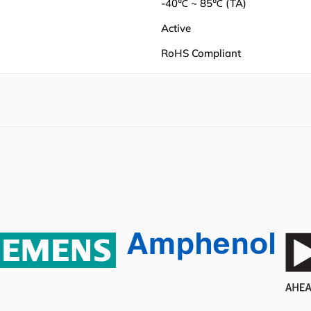
-40℃ ~ 85℃ (TA)
Active
RoHS Compliant