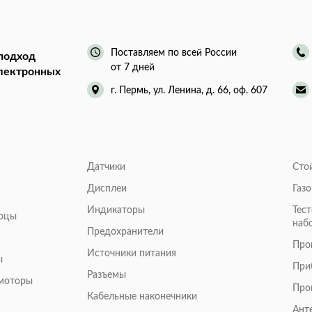
Поставляем по всей России
подход
от 7 дней
электронных
г. Пермь, ул. Ленина, д. 66, оф. 607
Датчики
Сто
Дисплеи
Газ
Индикаторы
Тес
арцы
наб
Предохранители
Про
Источники питания
ы
При
Разъемы
омоторы
Про
Кабельные наконечники
Ант