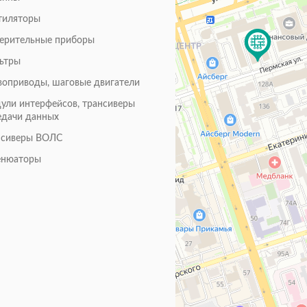
тиляторы
ерительные приборы
ьтры
воприводы, шаговые двигатели
ули интерфейсов, трансиверы
едачи данных
нсиверы ВОЛС
енюаторы