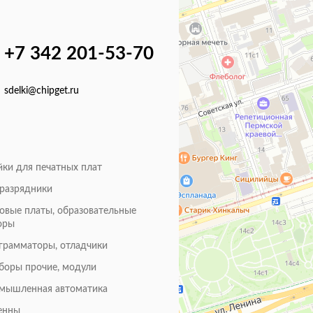
+7 342 201-53-70
sdelki@chipget.ru
йки для печатных плат
оразрядники
товые платы, образовательные
оры
грамматоры, отладчики
боры прочие, модули
мышленная автоматика
енны