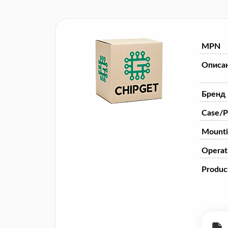
MPN
Описа
Бренд
Case/P
Mounti
Operat
Product