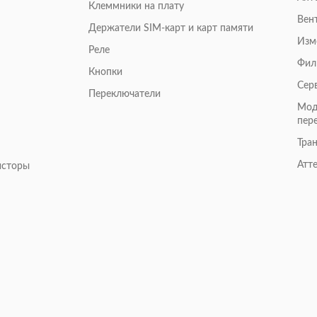
Клеммники на плату
Вен
Держатели SIM-карт и карт памяти
Изм
Реле
Фил
Кнопки
Сер
Переключатели
Мод
пер
Тра
Атт
исторы