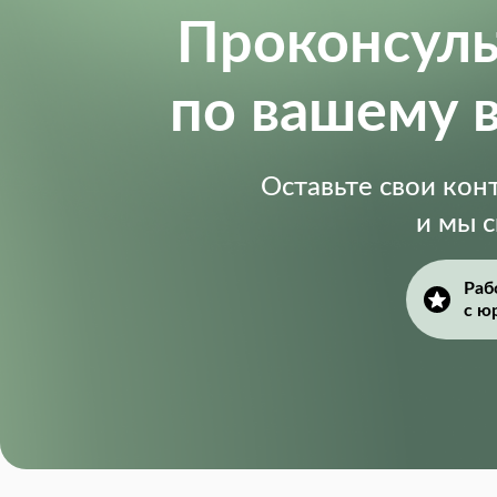
Проконсул
по вашему 
Оставьте свои ко
и мы 
Раб
с ю