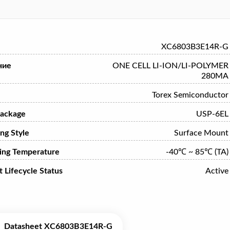
XC6803B3E14R-G
ние
ONE CELL LI-ION/LI-POLYMER
280MA
Torex Semiconductor
ackage
USP-6EL
ng Style
Surface Mount
ing Temperature
-40℃ ~ 85℃ (TA)
 Lifecycle Status
Active
Datasheet XC6803B3E14R-G