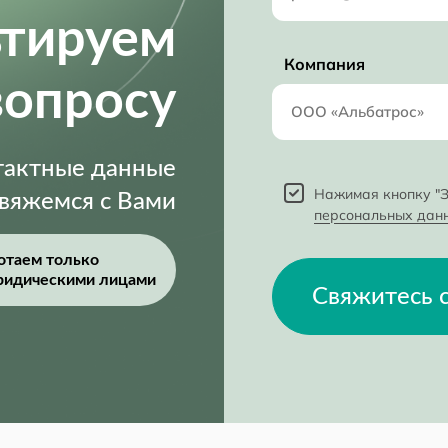
ьтируем
Компания
вопросу
нтактные данные
Нажимая кнопку "З
свяжемся с Вами
персональных дан
отаем только
ридическими лицами
Свяжитесь 