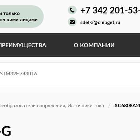
+7 342 201-53
м только
ческими лицами
sdelki@chipget.ru
ПРЕИМУЩЕСТВА
О КОМПАНИИ
реобразователи напряжения, Источники тока
XC6808A2
-G