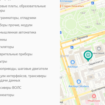
товые платы, образовательные
оры
грамматоры, отладчики
боры прочие, модули
мышленная автоматика
енны
тиляторы
ерительные приборы
ьтры
воприводы, шаговые двигатели
ули интерфейсов, трансиверы
едачи данных
нсиверы ВОЛС
енюаторы