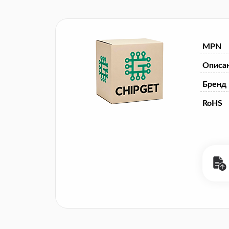
MPN
Описа
Бренд
RoHS