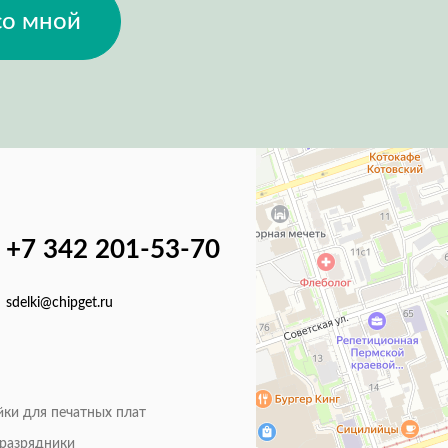
со мной
+7 342 201-53-70
sdelki@chipget.ru
йки для печатных плат
оразрядники