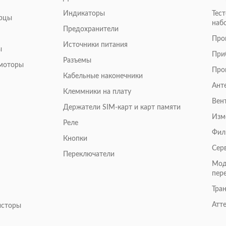
Индикаторы
Тес
арцы
наб
Предохранители
Про
Источники питания
ы
При
Разъемы
омоторы
Про
Кабельные наконечники
Ант
Клеммники на плату
Вен
Держатели SIM-карт и карт памяти
Изм
Реле
Фил
Кнопки
Сер
Переключатели
Мод
пер
Тра
Атт
исторы