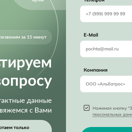
Артём
E-Mail
резвоним за 15 минут
ьтируем
Компания
вопросу
нтактные данные
Нажимая кнопку "З
свяжемся с Вами
персональных дан
отаем только