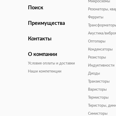
Микросхемы
Поиск
Резонаторы, кв
Ферриты
Преимущества
Трансформатор
Акустика/вибр
Контакты
Оптопары
Конденсаторы
О компании
Резисторы
Условия оплаты и доставки
Индуктивности
Наши компетенции
Диоды
Транзисторы
Варисторы
Термисторы
Тиристоры, дин
Симисторы