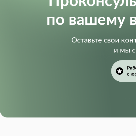
Проконсул
по вашему 
Оставьте свои ко
и мы 
Раб
с ю