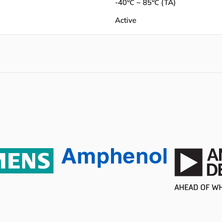
-40℃ ~ 85℃ (TA)
Active