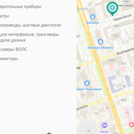
ерительные приборы
ьтры
воприводы, шаговые двигатели
ули интерфейсов, трансиверы
едачи данных
нсиверы ВОЛС
енюаторы