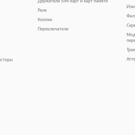
Держатели SIM-карт и карт памяти
Изм
Реле
Фил
Кнопки
Сер
Переключатели
Мод
пер
Тра
Атт
исторы