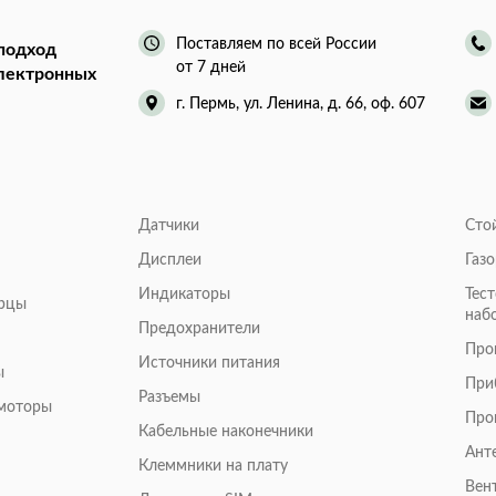
Поставляем по всей России
подход
от 7 дней
электронных
г. Пермь, ул. Ленина, д. 66, оф. 607
Датчики
Сто
Дисплеи
Газ
Индикаторы
Тес
арцы
наб
Предохранители
Про
Источники питания
ы
При
Разъемы
омоторы
Про
Кабельные наконечники
Ант
Клеммники на плату
Вен