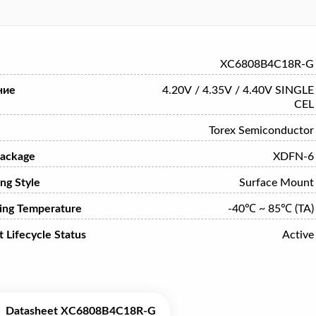
XC6808B4C18R-G
ние
4.20V / 4.35V / 4.40V SINGLE
CEL
Torex Semiconductor
ackage
XDFN-6
ng Style
Surface Mount
ing Temperature
-40℃ ~ 85℃ (TA)
 Lifecycle Status
Active
Datasheet XC6808B4C18R-G