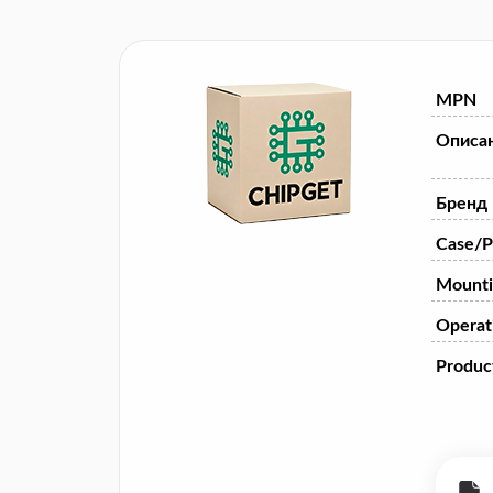
MPN
Описа
Бренд
Case/P
Mounti
Operat
Product