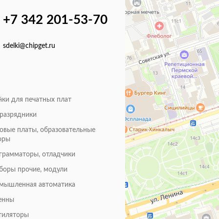
+7 342 201-53-70
sdelki@chipget.ru
йки для печатных плат
оразрядники
товые платы, образовательные
оры
грамматоры, отладчики
боры прочие, модули
мышленная автоматика
енны
тиляторы