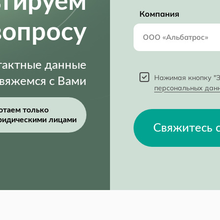
ьтируем
Компания
вопросу
нтактные данные
Нажимая кнопку "З
свяжемся с Вами
персональных дан
отаем только
ридическими лицами
Свяжитесь 