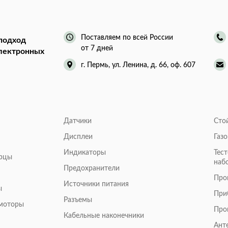
Поставляем по всей России
подход
от 7 дней
электронных
г. Пермь, ул. Ленина, д. 66, оф. 607
Датчики
Сто
Дисплеи
Газ
Индикаторы
Тес
арцы
наб
Предохранители
Про
Источники питания
ы
При
Разъемы
омоторы
Про
Кабельные наконечники
Ант