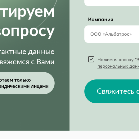
ьтируем
Компания
вопросу
нтактные данные
Нажимая кнопку "З
свяжемся с Вами
персональных дан
отаем только
ридическими лицами
Свяжитесь 