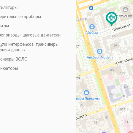
тиляторы
ерительные приборы
ьтры
воприводы, шаговые двигатели
ули интерфейсов, трансиверы
едачи данных
нсиверы ВОЛС
енюаторы