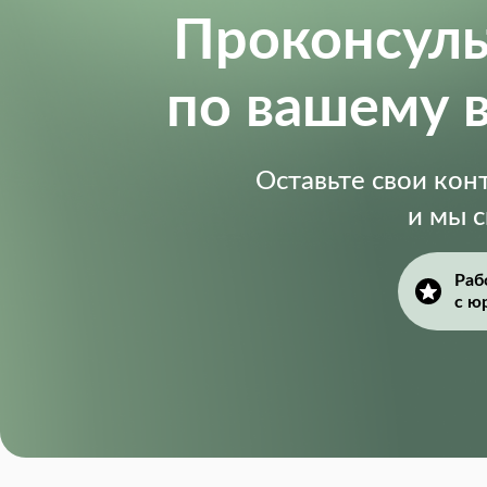
Проконсул
по вашему 
Оставьте свои ко
и мы 
Раб
с ю