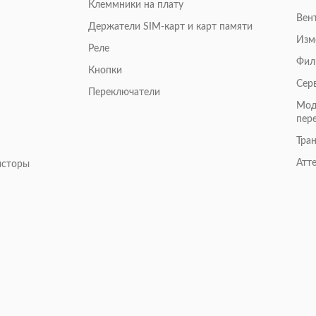
Клеммники на плату
Вен
Держатели SIM-карт и карт памяти
Изм
Реле
Фил
Кнопки
Сер
Переключатели
Мод
пер
Тра
Атт
исторы