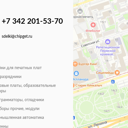
+7 342 201-53-70
sdelki@chipget.ru
йки для печатных плат
оразрядники
товые платы, образовательные
оры
грамматоры, отладчики
боры прочие, модули
мышленная автоматика
енны